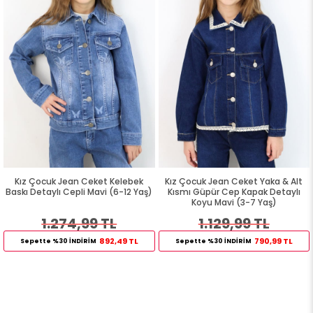
Kız Çocuk Jean Ceket Kelebek
Kız Çocuk Jean Ceket Yaka & Alt
Baskı Detaylı Cepli Mavi (6-12 Yaş)
Kısmı Güpür Cep Kapak Detaylı
Koyu Mavi (3-7 Yaş)
1.274,99 TL
1.129,99 TL
892,49 TL
790,99 TL
Sepette %30 İNDİRİM
Sepette %30 İNDİRİM