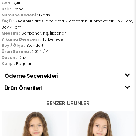
Cep :
Çift
Stil :
Trend
Numune Bedeni :
8 Yaş
Ölçü :
Bedenler arası ortalama 2 cm fark bulunmaktadır, En 41 cm,
Boy 41 cm
Mevsim :
Sonbahar, Kış, İlkbahar
Yıkama Derecesi :
40 Derece
Boy / Ölçü :
Standart
Ürün Sezonu :
2024 / 4
Desen :
Düz
Kalıp :
Regular
Ödeme Seçenekleri
Ürün Önerileri
BENZER ÜRÜNLER