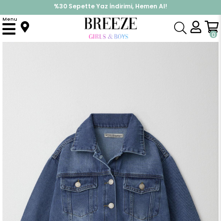
%30 Sepette Yaz İndirimi, Hemen Al!
İndirimlere ek %10 İndirimi Kap, Hemen Üye Ol!
Menu
Anasayfa
Kız Çocuk
Üst Giyim
Ceket
Kız Çocuk Jean Ceket Düğmeli Cepli Mavi (9 Yaş)
0