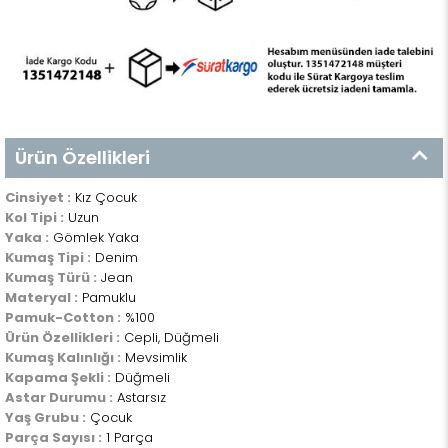
Ürün Özellikleri
Cinsiyet :
Kız Çocuk
Kol Tipi :
Uzun
Yaka :
Gömlek Yaka
Kumaş Tipi :
Denim
Kumaş Türü :
Jean
Materyal :
Pamuklu
Pamuk-Cotton :
%100
Ürün Özellikleri :
Cepli, Düğmeli
Kumaş Kalınlığı :
Mevsimlik
Kapama Şekli :
Düğmeli
Astar Durumu :
Astarsız
Yaş Grubu :
Çocuk
Parça Sayısı :
1 Parça