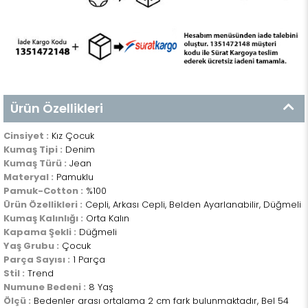
Ürün Özellikleri
Cinsiyet :
Kız Çocuk
Kumaş Tipi :
Denim
Kumaş Türü :
Jean
Materyal :
Pamuklu
Pamuk-Cotton :
%100
Ürün Özellikleri :
Cepli, Arkası Cepli, Belden Ayarlanabilir, Düğmeli
Kumaş Kalınlığı :
Orta Kalın
Kapama Şekli :
Düğmeli
Yaş Grubu :
Çocuk
Parça Sayısı :
1 Parça
Stil :
Trend
Numune Bedeni :
8 Yaş
Ölçü :
Bedenler arası ortalama 2 cm fark bulunmaktadır, Bel 54