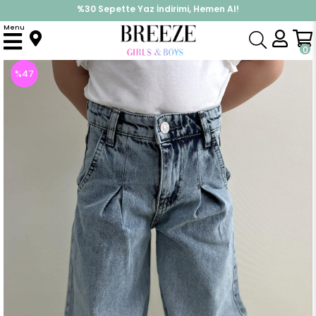
%30 Sepette Yaz İndirimi, Hemen Al!
İndirimlere ek %10 İndirimi Kap, Hemen Üye Ol!
Menu
Anasayfa
Kız Çocuk
Alt Giyim
Tayt
Kız Çocuk Jean Pantolon Geniş Paça Düğmeli Açık Mavi (5 Yaş)
0
%
47
İndirim