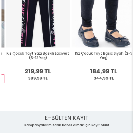
Kız Çocuk Tayt Yazı Baskılı Lacivert
Kız Çocuk Tayt Basic Siyah (2-3
(5-12 Yaş)
Yaş)
219,99 TL
184,99 TL
389,99 TL
344,99 TL
E-BÜLTEN KAYIT
Kampanyalarımızdan haber almak için kayıt olun!