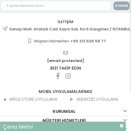
GÖNDER
İLETİŞİM
Sanayi Mah. Atatürk Cad. Kayın Sok. No:5 Güngören / İSTANBUL
Müşteri Hizmetleri:
+90 212 505 55 77
[email protected]
BİZİ TAKİP EDİN
MOBİL UYGULAMALARIMIZ
Apple Store Uygulama
Android Uygulama
KURUMSAL
MÜŞTERİ HİZMETLERİ
Çerez Metni
ALIŞVERİŞ BİLGİLERİ