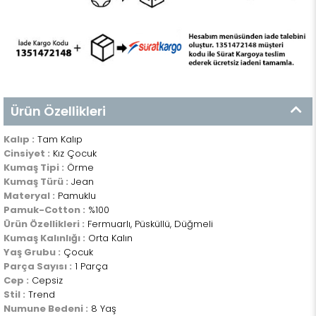
Ürün Özellikleri
Kalıp :
Tam Kalıp
Cinsiyet :
Kız Çocuk
Kumaş Tipi :
Örme
Kumaş Türü :
Jean
Materyal :
Pamuklu
Pamuk-Cotton :
%100
Ürün Özellikleri :
Fermuarlı, Püsküllü, Düğmeli
Kumaş Kalınlığı :
Orta Kalın
Yaş Grubu :
Çocuk
Parça Sayısı :
1 Parça
Cep :
Cepsiz
Stil :
Trend
Numune Bedeni :
8 Yaş