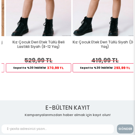
Kız Çocuk Deri Etek Tüllü Beli
Kız Çocuk Etek Deri Tüllü Siyah (3-7
Lastikli Siyah (8-12 Yaş)
Yaş)
529,99 TL
419,99 TL
370,99 TL
293,99 TL
Sepette %30 İNDİRİM
Sepette %30 İNDİRİM
E-BÜLTEN KAYIT
Kampanyalarımızdan haber almak için kayıt olun!
GÖNDER