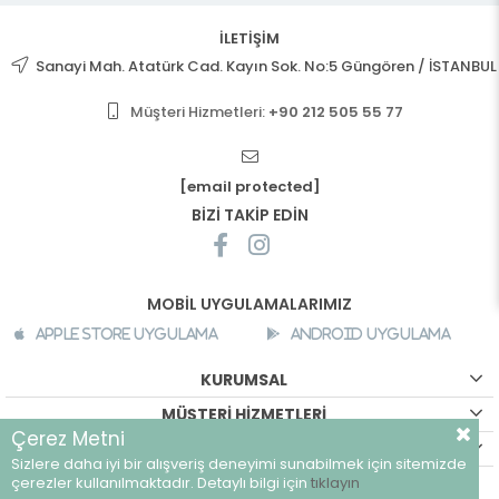
İLETİŞİM
Sanayi Mah. Atatürk Cad. Kayın Sok. No:5 Güngören / İSTANBUL
Müşteri Hizmetleri:
+90 212 505 55 77
[email protected]
BİZİ TAKİP EDİN
MOBİL UYGULAMALARIMIZ
Apple Store Uygulama
Android Uygulama
KURUMSAL
MÜŞTERİ HİZMETLERİ
Çerez Metni
ALIŞVERİŞ BİLGİLERİ
Sizlere daha iyi bir alışveriş deneyimi sunabilmek için sitemizde
©
breeze.com.tr - Tüm hakları saklıdır.
çerezler kullanılmaktadır. Detaylı bilgi için
tıklayın