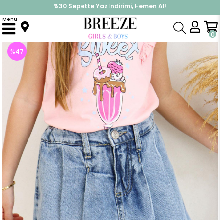
%30 Sepette Yaz İndirimi, Hemen Al!
İndirimlere ek %10 İndirimi Kap, Hemen Üye Ol!
Menu
Anasayfa
Kız Çocuk
Alt Giyim
Etek
Kız Çocuk Jean Şort Etek Pileli Püsküllü Mavi (5 Yaş)
0
%
47
İndirim