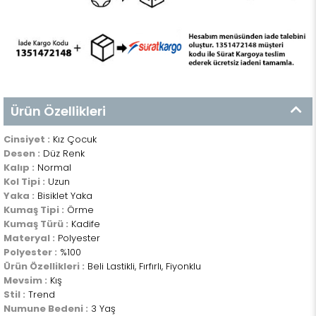
Ürün Özellikleri
Cinsiyet :
Kız Çocuk
Desen :
Düz Renk
Kalıp :
Normal
Kol Tipi :
Uzun
Yaka :
Bisiklet Yaka
Kumaş Tipi :
Örme
Kumaş Türü :
Kadife
Materyal :
Polyester
Polyester :
%100
Ürün Özellikleri :
Beli Lastikli, Fırfırlı, Fiyonklu
Mevsim :
Kış
Stil :
Trend
Numune Bedeni :
3 Yaş