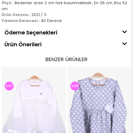
Ölçü :
Bedenler arası 2 cm fark bulunmaktadır., En 28 cm, Boy 52
cm
Ürün Sezonu :
2021 / 3
Yıkama Derecesi :
40 Derece
Ödeme Seçenekleri
Ürün Önerileri
BENZER ÜRÜNLER
%46
%46