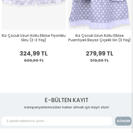
lbise Fiyonklu
Kız Çocuk Uzun Kollu Elbise
Kız Çocuk Uzun Kollu E
aş)
Puantiyeli Beyaz Çiçekli Gri (3 Yaş)
Nakışlı Gri Melanj (
TL
279,99 TL
249,99 
L
519,99 TL
459,99 TL
E-BÜLTEN KAYIT
Kampanyalarımızdan haber almak için kayıt olun!
GÖNDER