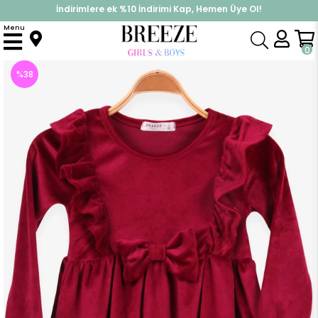
İndirimlere ek %10 İndirimi Kap, Hemen Üye Ol!
%30 Sepette Yaz İndirimi, Hemen Al!
Menu
Anasayfa
Kız Çocuk
Elbise Modelleri
Uzun Kol Elbise
Kız Çocuk Kadife Elbise Fiyonklu Fırfırlı Bordo (3 Yaş)
0
%
38
İndirim