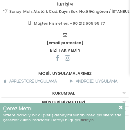
İLETİŞİM
Sanayi Mah. Atatürk Cad. Kayın Sok. No:5 Güngören / İSTANBUL
Müşteri Hizmetleri:
+90 212 505 55 77
[email protected]
BİZİ TAKİP EDİN
MOBİL UYGULAMALARIMIZ
Apple Store Uygulama
Android Uygulama
KURUMSAL
MÜŞTERİ HİZMETLERİ
Çerez Metni
ALIŞVERİŞ BİLGİLERİ
Sizlere daha iyi bir alışveriş deneyimi sunabilmek için sitemizde
©
breeze.com.tr - Tüm hakları saklıdır.
çerezler kullanılmaktadır. Detaylı bilgi için
tıklayın