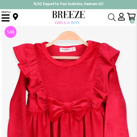
%30 Sepette Yaz İndirimi, Hemen Al!
İndirimlere ek %10 İndirimi Kap, Hemen Üye Ol!
Menu
Anasayfa
Kız Çocuk
Elbise Modelleri
Uzun Kol Elbise
Kız Çocuk Kadife Elbise Fiyonklu Fırfırlı Kırmızı (3 Yaş)
0
%
38
İndirim