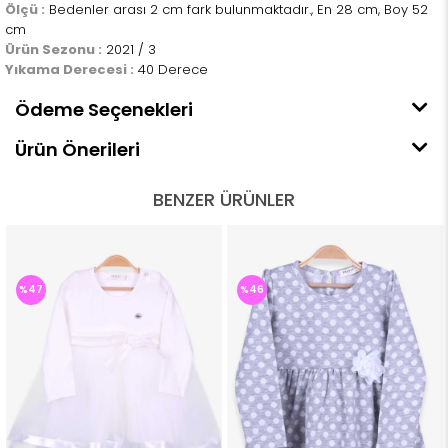
Ölçü :
Bedenler arası 2 cm fark bulunmaktadır., En 28 cm, Boy 52
cm
Ürün Sezonu :
2021 / 3
Yıkama Derecesi :
40 Derece
Ödeme Seçenekleri
Ürün Önerileri
BENZER ÜRÜNLER
%47
%46