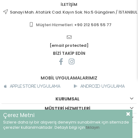
İLETİŞİM
Sanayi Mah. Atatürk Cad. Kayın Sok. No:5 Güngören / İSTANBUL
Müşteri Hizmetleri:
+90 212 505 55 77
[email protected]
BİZİ TAKİP EDİN
MOBİL UYGULAMALARIMIZ
Apple Store Uygulama
Android Uygulama
KURUMSAL
MÜŞTERİ HİZMETLERİ
Çerez Metni
ALIŞVERİŞ BİLGİLERİ
Sizlere daha iyi bir alışveriş deneyimi sunabilmek için sitemizde
©
breeze.com.tr - Tüm hakları saklıdır.
çerezler kullanılmaktadır. Detaylı bilgi için
tıklayın