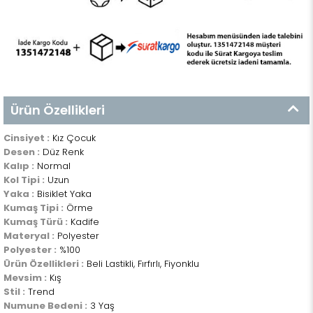
Ürün Özellikleri
Cinsiyet :
Kız Çocuk
Desen :
Düz Renk
Kalıp :
Normal
Kol Tipi :
Uzun
Yaka :
Bisiklet Yaka
Kumaş Tipi :
Örme
Kumaş Türü :
Kadife
Materyal :
Polyester
Polyester :
%100
Ürün Özellikleri :
Beli Lastikli, Fırfırlı, Fiyonklu
Mevsim :
Kış
Stil :
Trend
Numune Bedeni :
3 Yaş