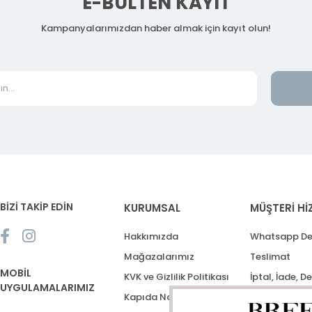
E-BÜLTEN KAYIT
Kampanyalarımızdan haber almak için kayıt olun!
BİZİ TAKİP EDİN
KURUMSAL
MÜŞTERİ Hİ
Hakkımızda
Whatsapp De
Mağazalarımız
Teslimat
MOBİL
KVK ve Gizlilik Politikası
İptal, İade, D
UYGULAMALARIMIZ
Kapıda Nakit Ödeme
Destek Talep