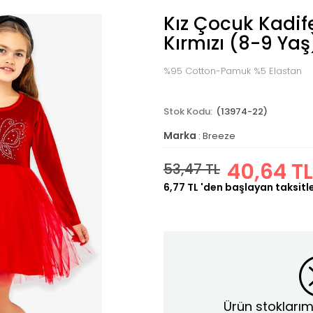
Kız Çocuk Kadife
Kırmızı (8-9 Yaş
%95 Cotton-Pamuk %5 Elastan
(13974-22)
Marka
:
Breeze
40,64 TL
53,47 TL
6,77 TL
'den başlayan taksitl
Ürün stoklarım