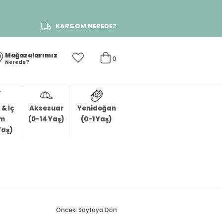
KARGOM NEREDE?
Mağazalarımız
0
Nerede?
& İç
Aksesuar
Yenidoğan
im
(0-14 Yaş)
(0-1 Yaş)
Yaş)
Önceki Sayfaya Dön