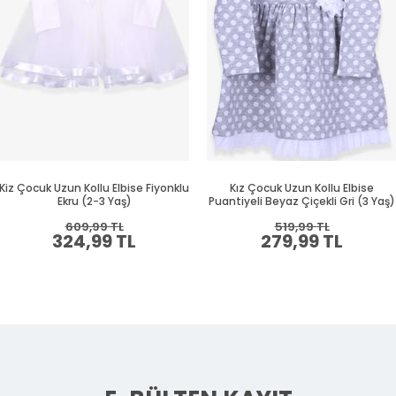
Kiz Çocuk Uzun Kollu Elbise Fiyonklu
Kız Çocuk Uzun Kollu Elbise
Ekru (2-3 Yaş)
Puantiyeli Beyaz Çiçekli Gri (3 Yaş)
609,99 TL
519,99 TL
324,99 TL
279,99 TL