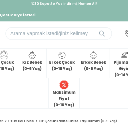
%30 Sepette Yaz İndirimi, Hemen Al!
İndirimlere ek %10 İndirimi Kap, Hemen Üye Ol!
 Çocuk Kıyafetleri
z Çocuk
Kız Bebek
Erkek Çocuk
Erkek Bebek
Pijama 
16 Yaş)
(0-6 Yaş)
(0-16 Yaş)
(0-6 Yaş)
Giy
(0-14 
Maksimum
Fiyat
(0-16 Yaş)
eri
Uzun Kol Elbise
Kız Çocuk Kadife Elbise Taşlı Kırmızı (8-9 Yaş)