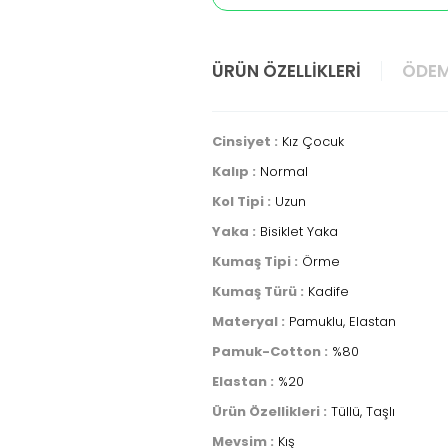
ÜRÜN ÖZELLIKLERI
ÖDEM
Cinsiyet :
Kız Çocuk
Kalıp :
Normal
Kol Tipi :
Uzun
Yaka :
Bisiklet Yaka
Kumaş Tipi :
Örme
Kumaş Türü :
Kadife
Materyal :
Pamuklu, Elastan
Pamuk-Cotton :
%80
Elastan :
%20
Ürün Özellikleri :
Tüllü, Taşlı
Mevsim :
Kış