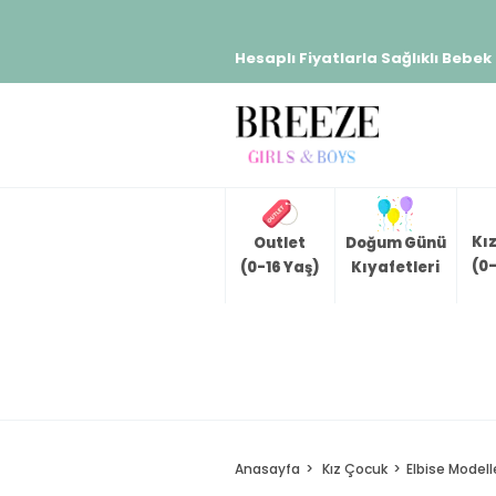
Hesaplı Fiyatlarla Sağlıklı Bebek
Kı
Outlet
Doğum Günü
(0-
(0-16 Yaş)
Kıyafetleri
Anasayfa
Kız Çocuk
Elbise Modell