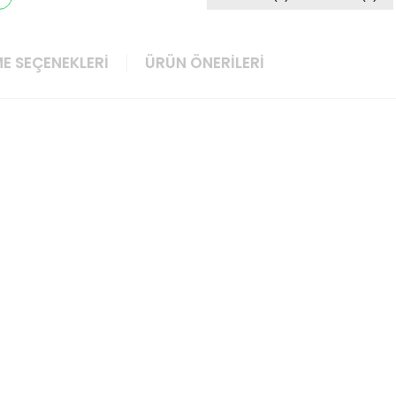
E SEÇENEKLERI
ÜRÜN ÖNERILERI