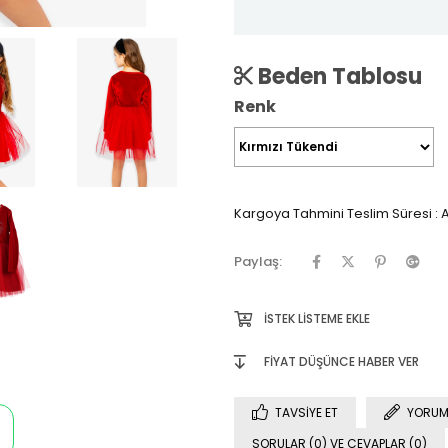
Beden Tablosu
Renk
Kargoya Tahmini Teslim Süresi
:
A
Paylaş:
İSTEK LISTEME EKLE
FIYAT DÜŞÜNCE HABER VER
TAVSIYE ET
YORUM
SORULAR (0) VE CEVAPLAR (0)