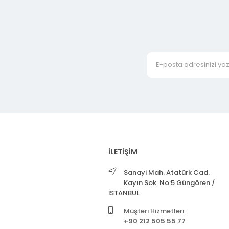
İLETİŞİM
Sanayi Mah. Atatürk Cad.
Kayın Sok. No:5 Güngören /
İSTANBUL
Müşteri Hizmetleri:
+90 212 505 55 77