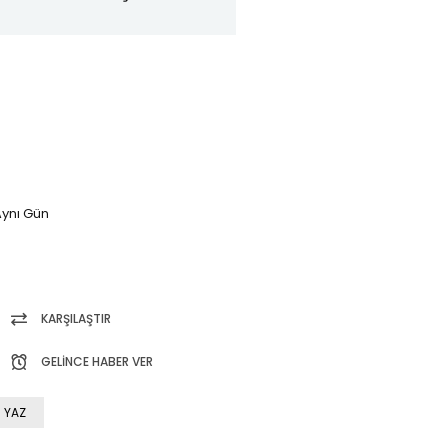
ynı Gün
KARŞILAŞTIR
GELINCE HABER VER
 YAZ