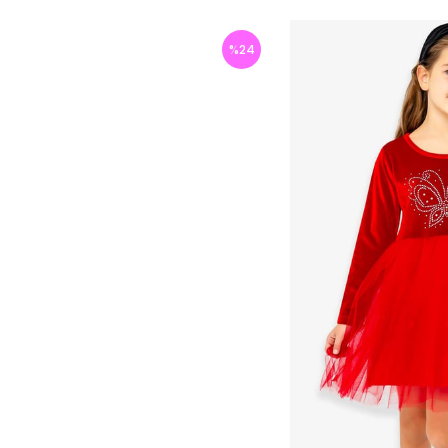
%
24
İndirim