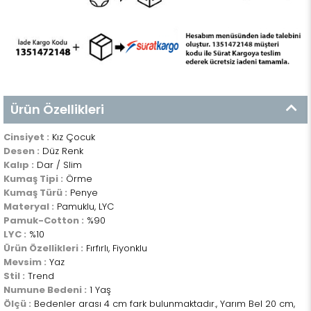
Ürün Özellikleri
Cinsiyet :
Kız Çocuk
Desen :
Düz Renk
Kalıp :
Dar / Slim
Kumaş Tipi :
Örme
Kumaş Türü :
Penye
Materyal :
Pamuklu, LYC
Pamuk-Cotton :
%90
LYC :
%10
Ürün Özellikleri :
Fırfırlı, Fiyonklu
Mevsim :
Yaz
Stil :
Trend
Numune Bedeni :
1 Yaş
Ölçü :
Bedenler arası 4 cm fark bulunmaktadır., Yarım Bel 20 cm,