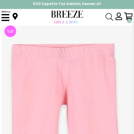
%30 Sepette Yaz İndirimi, Hemen Al!
İndirimlere ek %10 İndirimi Kap, Hemen Üye Ol!
Menu
Anasayfa
Kız Bebek
Alt Giyim
Kapri & Şort
Kız Çocuk Kapri Fiyonklu Fırfırlı Somon (1 Yaş)
0
%
21
İndirim