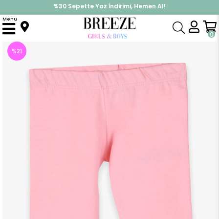
%30 Sepette Yaz İndirimi, Hemen Al!
İndirimlere ek %10 İndirimi Kap, Hemen Üye Ol!
Menu
Anasayfa
Kız Bebek
Alt Giyim
Kapri & Şort
Kız Çocuk Kapri Fiyonklu Fırfırlı Somon (1.5 Yaş)
0
%
21
İndirim