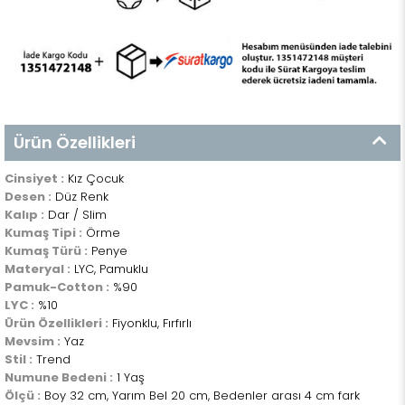
Ürün Özellikleri
Cinsiyet :
Kız Çocuk
Desen :
Düz Renk
Kalıp :
Dar / Slim
Kumaş Tipi :
Örme
Kumaş Türü :
Penye
Materyal :
LYC, Pamuklu
Pamuk-Cotton :
%90
LYC :
%10
Ürün Özellikleri :
Fiyonklu, Fırfırlı
Mevsim :
Yaz
Stil :
Trend
Numune Bedeni :
1 Yaş
Ölçü :
Boy 32 cm, Yarım Bel 20 cm, Bedenler arası 4 cm fark