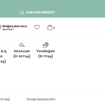
KARGOM NEREDE?
Mağazalarımız
0
Nerede?
& İç
Aksesuar
Yenidoğan
im
(0-14 Yaş)
(0-1 Yaş)
Yaş)
1.5 Yaş)
Önceki Sayfaya Dön