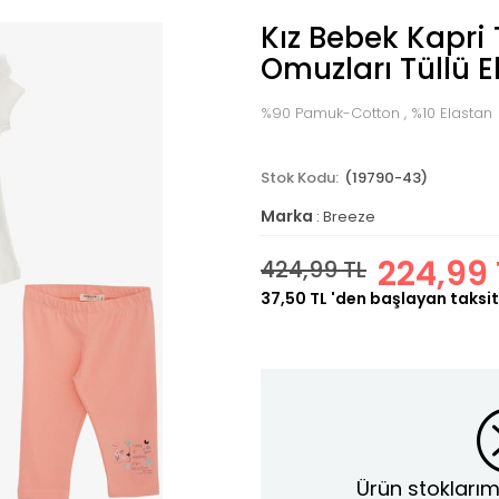
Kız Bebek Kapri 
Omuzları Tüllü E
%90 Pamuk-Cotton , %10 Elastan
(19790-43)
Marka
:
Breeze
224,99 
424,99 TL
37,50 TL
'den başlayan taksit
Ürün stoklarım