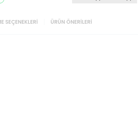
E SEÇENEKLERI
ÜRÜN ÖNERILERI