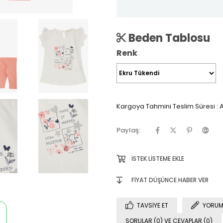
Beden Tablosu
Renk
Kargoya Tahmini Teslim Süresi
:
A
Paylaş:
İSTEK LISTEME EKLE
FIYAT DÜŞÜNCE HABER VER
TAVSIYE ET
YORUM
SORULAR (0) VE CEVAPLAR (0)