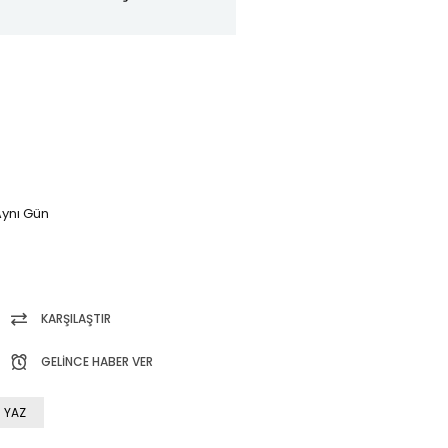
ynı Gün
KARŞILAŞTIR
GELINCE HABER VER
 YAZ