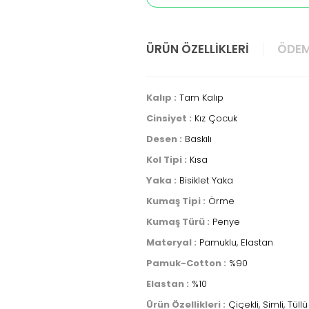
ÜRÜN ÖZELLIKLERI
ÖDEM
Kalıp :
Tam Kalıp
Cinsiyet :
Kız Çocuk
Desen :
Baskılı
Kol Tipi :
Kısa
Yaka :
Bisiklet Yaka
Kumaş Tipi :
Örme
Kumaş Türü :
Penye
Materyal :
Pamuklu, Elastan
Pamuk-Cotton :
%90
Elastan :
%10
Ürün Özellikleri :
Çiçekli, Simli, Tüllü