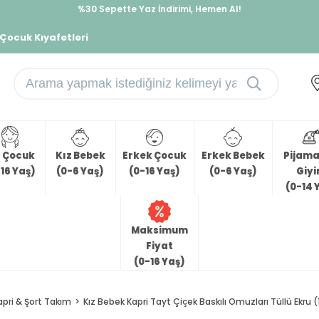
%30 Sepette Yaz İndirimi, Hemen Al!
İndirimlere ek %10 İndirimi Kap, Hemen Üye Ol!
 Çocuk Kıyafetleri
z Çocuk
Kız Bebek
Erkek Çocuk
Erkek Bebek
Pijama 
16 Yaş)
(0-6 Yaş)
(0-16 Yaş)
(0-6 Yaş)
Giy
(0-14 
Maksimum
Fiyat
(0-16 Yaş)
apri & Şort Takım
Kız Bebek Kapri Tayt Çiçek Baskılı Omuzları Tüllü Ekru (