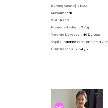
Kumaş Kalınlığı :
İnce
Mevsim :
Yaz
Stil :
Trend
Numune Bedeni :
3 Yaş
Yıkama Derecesi :
40 Derece
Ölçü :
Bedenler arası ortalama 2 cm 
Ürün Sezonu :
2024 / 2
%47