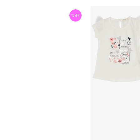
%
47
İndirim