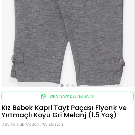
WHATSAPP DESTEK HATTI
Kız Bebek Kapri Tayt Paçası Fiyonk ve
Yırtmaçlı Koyu Gri Melanj (1.5 Yaş)
%95 Pamuk-Cotton , %5 Elastan