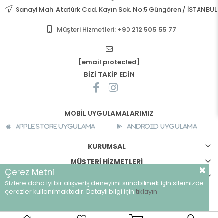
Sanayi Mah. Atatürk Cad. Kayın Sok. No:5 Güngören / İSTANBUL
Müşteri Hizmetleri:
+90 212 505 55 77
[email protected]
BİZİ TAKİP EDİN
MOBİL UYGULAMALARIMIZ
Apple Store Uygulama
Android Uygulama
KURUMSAL
MÜŞTERİ HİZMETLERİ
Çerez Metni
ALIŞVERİŞ BİLGİLERİ
Sizlere daha iyi bir alışveriş deneyimi sunabilmek için sitemizde
©
breeze.com.tr - Tüm hakları saklıdır.
çerezler kullanılmaktadır. Detaylı bilgi için
tıklayın