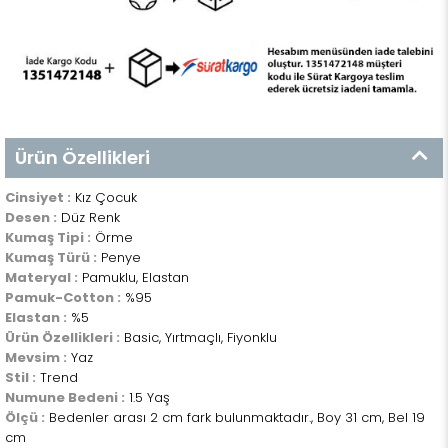
Ürün Özellikleri
Cinsiyet :
Kız Çocuk
Desen :
Düz Renk
Kumaş Tipi :
Örme
Kumaş Türü :
Penye
Materyal :
Pamuklu, Elastan
Pamuk-Cotton :
%95
Elastan :
%5
Ürün Özellikleri :
Basic, Yırtmaçlı, Fiyonklu
Mevsim :
Yaz
Stil :
Trend
Numune Bedeni :
1.5 Yaş
Ölçü :
Bedenler arası 2 cm fark bulunmaktadır., Boy 31 cm, Bel 19
cm