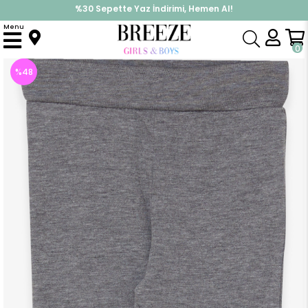
%30 Sepette Yaz İndirimi, Hemen Al!
İndirimlere ek %10 İndirimi Kap, Hemen Üye Ol!
Menu
Anasayfa
Kız Çocuk
Alt Giyim
Kapri & Şort
Kız Bebek Kapri Tayt Paçası Fiyonk ve Yırtmaçlı Koyu Gri Melanj (1.5 Yaş)
0
%
48
İndirim