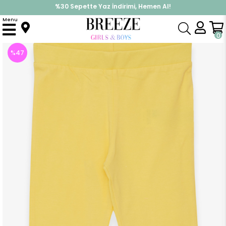
%30 Sepette Yaz İndirimi, Hemen Al!
İndirimlere ek %10 İndirimi Kap, Hemen Üye Ol!
Menu
Anasayfa
Kız Bebek
Alt Giyim
Kapri & Şort
Kız Çocuk Kapri Tayt Paçası Fiyonk ve Yırtmaçlı Sarı (6 Yaş)
0
%
47
İndirim