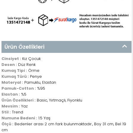
Ürün Özellikleri
Cinsiyet :
Kız Çocuk
Desen :
Düz Renk
Kumaş Tipi :
Örme
Kumaş Türü :
Penye
Materyal :
Pamuklu, Elastan
Pamuk-Cotton :
%95
Elastan :
%5
Ürün Özellikleri :
Basic, Yırtmaçlı, Fiyonklu
Mevsim :
Yaz
Stil :
Trend
Numune Bedeni :
1.5 Yaş
Ölçü :
Bedenler arası 2 cm fark bulunmaktadır., Boy 31 cm, Bel 19
cm