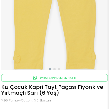
WHATSAPP DESTEK HATTI
Kız Çocuk Kapri Tayt Paçası Fiyonk ve
Yırtmaçlı Sarı (6 Yaş)
%95 Pamuk-Cotton , %5 Elastan