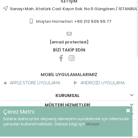
İLETİŞİM
Sanayi Mah. Atatürk Cad. Kayın Sok. No:5 Güngören / İSTANBUL
Müşteri Hizmetleri:
+90 212 505 55 77
[email protected]
BİZİ TAKİP EDİN
MOBİL UYGULAMALARIMIZ
Apple Store Uygulama
Android Uygulama
KURUMSAL
MÜŞTERİ HİZMETLERİ
Çerez Metni
ALIŞVERİŞ BİLGİLERİ
Sizlere daha iyi bir alışveriş deneyimi sunabilmek için sitemizde
©
breeze.com.tr - Tüm hakları saklıdır.
çerezler kullanılmaktadır. Detaylı bilgi için
tıklayın