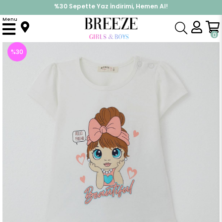
İndirimlere ek %10 İndirimi Kap, Hemen Üye Ol!
%30 Sepette Yaz İndirimi, Hemen Al!
Menu
Anasayfa
Kız Çocuk
Takımlar
Kapri & Şort Takım
Kız Bebek Kapri Tayt Takım Güzel Kız Baskılı Ekru (1.5 Yaş)
0
%
30
İndirim