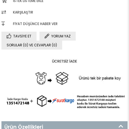
İSTEK LISTEME EKLE
KARŞILAŞTIR
FIYAT DÜŞÜNCE HABER VER
TAVSIYE ET
YORUM YAZ
SORULAR (0) VE CEVAPLAR (0)
Ürün Özellikleri