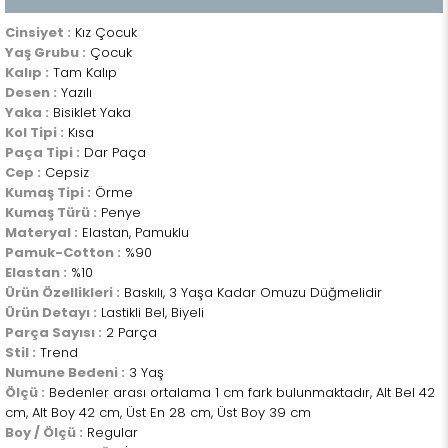
Cinsiyet :
Kız Çocuk
Yaş Grubu :
Çocuk
Kalıp :
Tam Kalıp
Desen :
Yazılı
Yaka :
Bisiklet Yaka
Kol Tipi :
Kısa
Paça Tipi :
Dar Paça
Cep :
Cepsiz
Kumaş Tipi :
Örme
Kumaş Türü :
Penye
Materyal :
Elastan, Pamuklu
Pamuk-Cotton :
%90
Elastan :
%10
Ürün Özellikleri :
Baskılı, 3 Yaşa Kadar Omuzu Düğmelidir
Ürün Detayı :
Lastikli Bel, Biyeli
Parça Sayısı :
2 Parça
Stil :
Trend
Numune Bedeni :
3 Yaş
Ölçü :
Bedenler arası ortalama 1 cm fark bulunmaktadır, Alt Bel 42
cm, Alt Boy 42 cm, Üst En 28 cm, Üst Boy 39 cm
Boy / Ölçü :
Regular