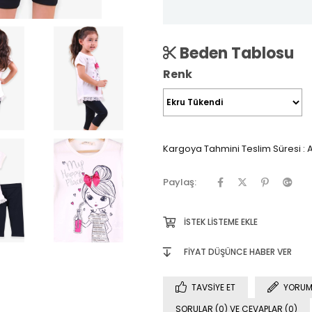
Beden Tablosu
Renk
Kargoya Tahmini Teslim Süresi
:
A
Paylaş:
İSTEK LISTEME EKLE
FIYAT DÜŞÜNCE HABER VER
TAVSIYE ET
YORUM
SORULAR (0) VE CEVAPLAR (0)