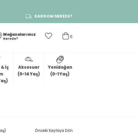
KARGOM NEREDE?
Mağazalarımız
0
Nerede?
& İç
Aksesuar
Yenidoğan
im
(0-14 Yaş)
(0-1 Yaş)
Yaş)
Yaş)
Önceki Sayfaya Dön