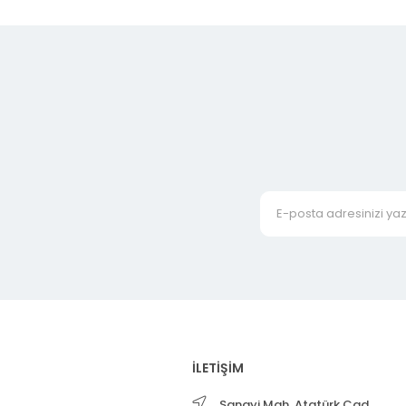
İLETİŞİM
Sanayi Mah. Atatürk Cad.