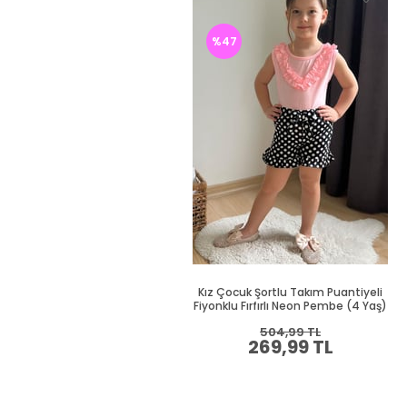
%47
Kız Çocuk Şortlu Takım Puantiyeli
Fiyonklu Fırfırlı Neon Pembe (4 Yaş)
504,99 TL
269,99 TL