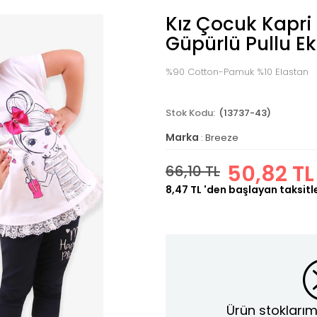
Kız Çocuk Kapri 
Güpürlü Pullu Ek
%90 Cotton-Pamuk %10 Elastan
(13737-43)
Marka
:
Breeze
50,82 TL
66,10 TL
8,47 TL
'den başlayan taksitl
Ürün stoklarım