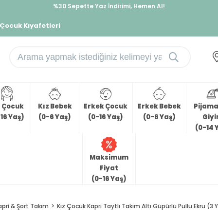
%30 Sepette Yaz İndirimi, Hemen Al!
İndirimlere ek %10 İndirimi Kap, Hemen Üye Ol!
 Çocuk Kıyafetleri
z Çocuk
Kız Bebek
Erkek Çocuk
Erkek Bebek
Pijama 
16 Yaş)
(0-6 Yaş)
(0-16 Yaş)
(0-6 Yaş)
Giy
(0-14 
Maksimum
Fiyat
(0-16 Yaş)
apri & Şort Takım
Kız Çocuk Kapri Taytlı Takım Altı Güpürlü Pullu Ekru (3 