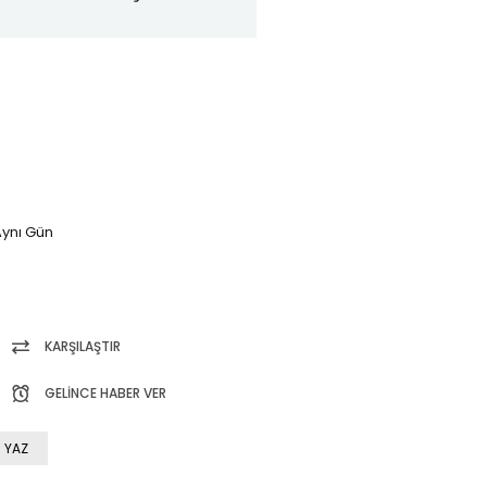
ynı Gün
KARŞILAŞTIR
GELINCE HABER VER
 YAZ