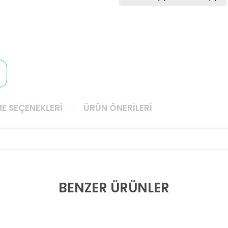
E SEÇENEKLERI
ÜRÜN ÖNERILERI
BENZER ÜRÜNLER