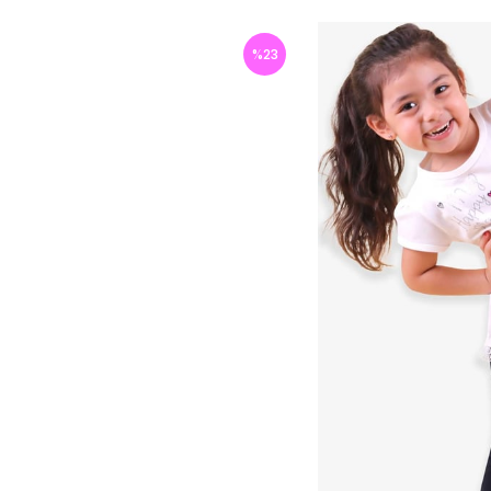
%
23
İndirim