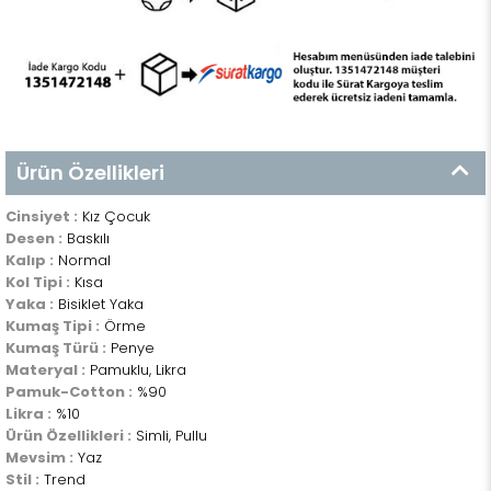
Ürün Özellikleri
Cinsiyet :
Kız Çocuk
Desen :
Baskılı
Kalıp :
Normal
Kol Tipi :
Kısa
Yaka :
Bisiklet Yaka
Kumaş Tipi :
Örme
Kumaş Türü :
Penye
Materyal :
Pamuklu, Likra
Pamuk-Cotton :
%90
Likra :
%10
Ürün Özellikleri :
Simli, Pullu
Mevsim :
Yaz
Stil :
Trend