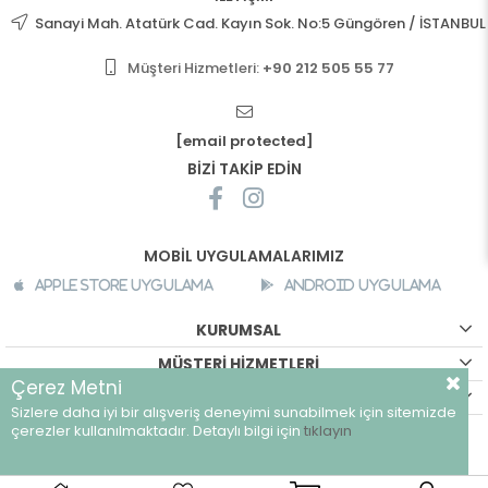
Sanayi Mah. Atatürk Cad. Kayın Sok. No:5 Güngören / İSTANBUL
Müşteri Hizmetleri:
+90 212 505 55 77
[email protected]
BİZİ TAKİP EDİN
MOBİL UYGULAMALARIMIZ
Apple Store Uygulama
Android Uygulama
KURUMSAL
MÜŞTERİ HİZMETLERİ
Çerez Metni
ALIŞVERİŞ BİLGİLERİ
Sizlere daha iyi bir alışveriş deneyimi sunabilmek için sitemizde
©
breeze.com.tr - Tüm hakları saklıdır.
çerezler kullanılmaktadır. Detaylı bilgi için
tıklayın