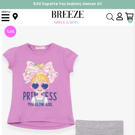
%30 Sepette Yaz İndirimi, Hemen Al!
İndirimlere ek %10 İndirimi Kap, Hemen Üye Ol!
Menu
Anasayfa
Kız Çocuk
Takımlar
Kapri & Şort Takım
Kız Çocuk Kapri Taytlı Takım Bandanalı Kız Baskılı Eflatun (4 Yaş)
0
%
65
İndirim