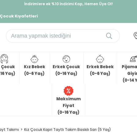
İndirimlere ek %10 İndirimi Kap, Hemen Üye Ol!
%30 Sepette Yaz İndirimi, Hemen Al!
 Çocuk Kıyafetleri
z Çocuk
Kız Bebek
Erkek Çocuk
Erkek Bebek
Pijama 
16 Yaş)
(0-6 Yaş)
(0-16 Yaş)
(0-6 Yaş)
Giy
(0-14 
Maksimum
Fiyat
(0-16 Yaş)
ayt Takımı
Kız Çocuk Kapri Taytlı Takım Baskılı Sarı (5 Yaş)