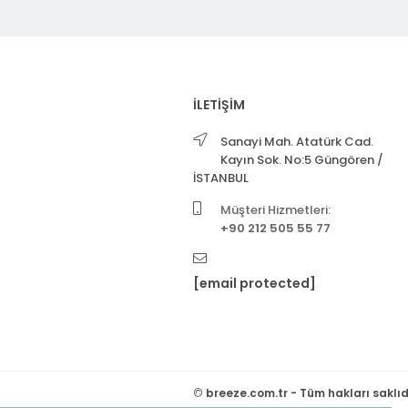
İLETİŞİM
Sanayi Mah. Atatürk Cad.
Kayın Sok. No:5 Güngören /
İSTANBUL
Müşteri Hizmetleri:
+90 212 505 55 77
[email protected]
©
breeze.com.tr - Tüm hakları saklıd