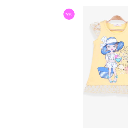
%
36
İndirim