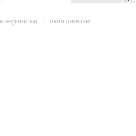
E SEÇENEKLERI
ÜRÜN ÖNERILERI