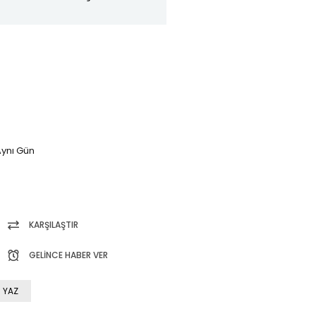
ynı Gün
KARŞILAŞTIR
GELINCE HABER VER
 YAZ