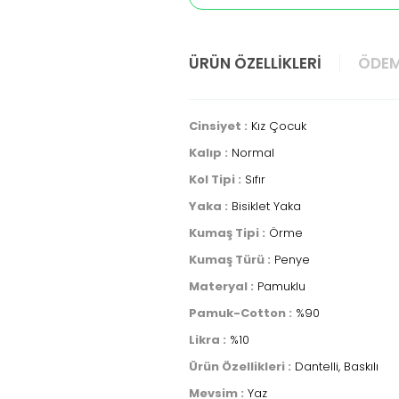
ÜRÜN ÖZELLIKLERI
ÖDEM
Cinsiyet :
Kız Çocuk
Kalıp :
Normal
Kol Tipi :
Sıfır
Yaka :
Bisiklet Yaka
Kumaş Tipi :
Örme
Kumaş Türü :
Penye
Materyal :
Pamuklu
Pamuk-Cotton :
%90
Likra :
%10
Ürün Özellikleri :
Dantelli, Baskılı
Mevsim :
Yaz