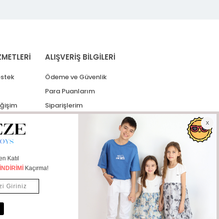
ZMETLERİ
ALIŞVERİŞ BİLGİLERİ
stek
Ödeme ve Güvenlik
Para Puanlarım
eğişim
Siparişlerim
lerim
Kargo Takip
İade Taleplerim