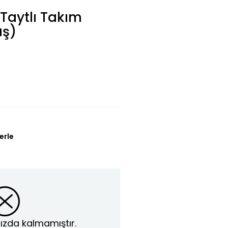
 Taytlı Takım
aş)
erle
ızda kalmamıştır.