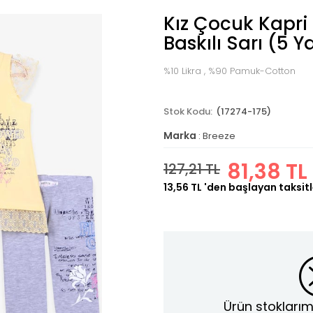
Kız Çocuk Kapri
Baskılı Sarı (5 Y
%10 Likra , %90 Pamuk-Cotton
(17274-175)
Marka
:
Breeze
81,38 TL
127,21 TL
13,56 TL
'den başlayan taksitl
Ürün stoklarım