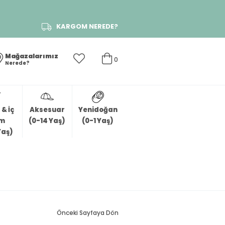
KARGOM NEREDE?
Mağazalarımız
0
Nerede?
& İç
Aksesuar
Yenidoğan
im
(0-14 Yaş)
(0-1 Yaş)
Yaş)
Önceki Sayfaya Dön