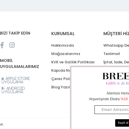
BİZİ TAKİP EDİN
KURUMSAL
MÜŞTERİ Hİ
Hakkımızda
Whatsapp De
Mağazalarımız
Teslimat
MOBİL
KVK ve Gizlilik Politikası
İptal, İade, D
UYGULAMALARIMIZ
Kapıda Nakit Ödeme
Destek Talep
Çerez Politikası
Apple Store
Uygulama
Blog Yazıları
Android
Uygulama
ır.