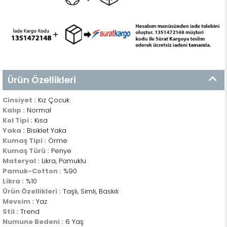
Ürün Özellikleri
Cinsiyet :
Kız Çocuk
Kalıp :
Normal
Kol Tipi :
Kısa
Yaka :
Bisiklet Yaka
Kumaş Tipi :
Örme
Kumaş Türü :
Penye
Materyal :
Likra, Pamuklu
Pamuk-Cotton :
%90
Likra :
%10
Ürün Özellikleri :
Taşlı, Simli, Baskılı
Mevsim :
Yaz
Stil :
Trend
Numune Bedeni :
6 Yaş