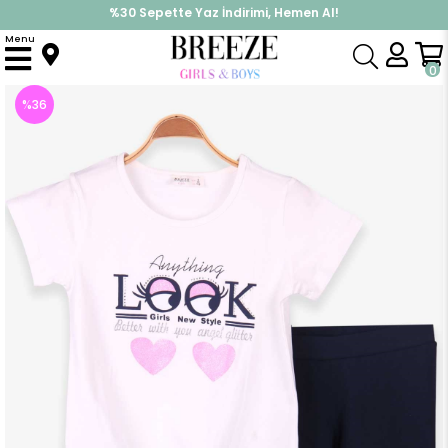
%30 Sepette Yaz İndirimi, Hemen Al!
İndirimlere ek %10 İndirimi Kap, Hemen Üye Ol!
Menu
Anasayfa
Kız Çocuk
Takımlar
Kapri & Şort Takım
Kız Çocuk Kapri Taytlı Takım Baskılı Taşlı Ekru (8 Yaş)
0
%
36
İndirim