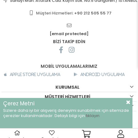
Sanayi Mah. Atatürk Cad. Kayın Sok. No:5 Güngören / İSTANBUL
Müşteri Hizmetleri:
+90 212 505 55 77
[email protected]
BİZİ TAKİP EDİN
MOBİL UYGULAMALARIMIZ
Apple Store Uygulama
Android Uygulama
KURUMSAL
MÜŞTERİ HİZMETLERİ
Çerez Metni
ALIŞVERİŞ BİLGİLERİ
Sizlere daha iyi bir alışveriş deneyimi sunabilmek için sitemizde
©
breeze.com.tr - Tüm hakları saklıdır.
çerezler kullanılmaktadır. Detaylı bilgi için
tıklayın