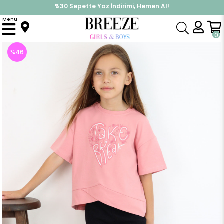
%30 Sepette Yaz İndirimi, Hemen Al!
İndirimlere ek %10 İndirimi Kap, Hemen Üye Ol!
Menu
Anasayfa
Kız Çocuk
Takımlar
Kapri & Şort Takım
Kız Çocuk Kapri Taytlı Takım Çapraz Detay Yazı Baskılı Gülkurusu (8-12 Yaş)
0
%
46
İndirim