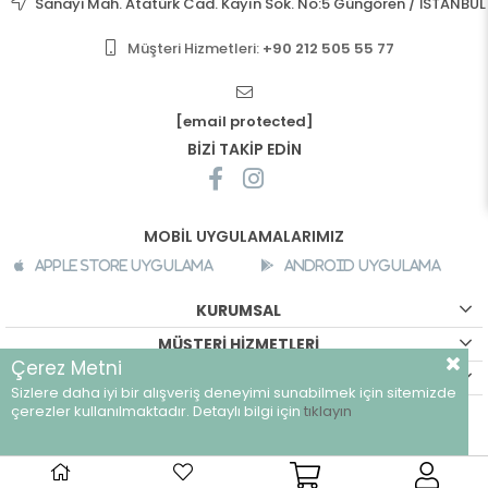
Sanayi Mah. Atatürk Cad. Kayın Sok. No:5 Güngören / İSTANBUL
Müşteri Hizmetleri:
+90 212 505 55 77
[email protected]
BİZİ TAKİP EDİN
MOBİL UYGULAMALARIMIZ
Apple Store Uygulama
Android Uygulama
KURUMSAL
MÜŞTERİ HİZMETLERİ
Çerez Metni
ALIŞVERİŞ BİLGİLERİ
Sizlere daha iyi bir alışveriş deneyimi sunabilmek için sitemizde
©
breeze.com.tr - Tüm hakları saklıdır.
çerezler kullanılmaktadır. Detaylı bilgi için
tıklayın