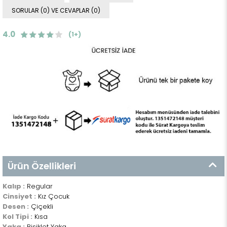
SORULAR (0) VE CEVAPLAR (0)
4.0
(1+)
Ürün Özellikleri
Kalıp :
Regular
Cinsiyet :
Kız Çocuk
Desen :
Çiçekli
Kol Tipi :
Kısa
Yaka :
Bisiklet Yaka