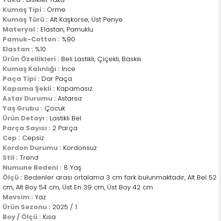
Kumaş Tipi :
Örme
Kumaş Türü :
Alt Kaşkorse, Üst Penye
Materyal :
Elastan, Pamuklu
Pamuk-Cotton :
%90
Elastan :
%10
Ürün Özellikleri :
Beli Lastikli, Çiçekli, Baskılı
Kumaş Kalınlığı :
İnce
Paça Tipi :
Dar Paça
Kapama Şekli :
Kapamasız
Astar Durumu :
Astarsız
Yaş Grubu :
Çocuk
Ürün Detayı :
Lastikli Bel
Parça Sayısı :
2 Parça
Cep :
Cepsiz
Kordon Durumu :
Kordonsuz
Stil :
Trend
Numune Bedeni :
8 Yaş
Ölçü :
Bedenler arası ortalama 3 cm fark bulunmaktadır, Alt Bel 52
cm, Alt Boy 54 cm, Üst En 39 cm, Üst Boy 42 cm
Mevsim :
Yaz
Ürün Sezonu :
2025 / 1
Boy / Ölçü :
Kısa