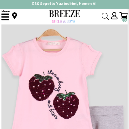
%30 Sepette Yaz İndirimi, Hemen Al!
İndirimlere ek %10 İndirimi Kap, Hemen Üye Ol!
Menu
Anasayfa
Kız Çocuk
Takımlar
Kapri & Şort Takım
Kiz Çocuk Kapri Taytli Takim Çilegi Pullu Pembe (3 Yaş)
0