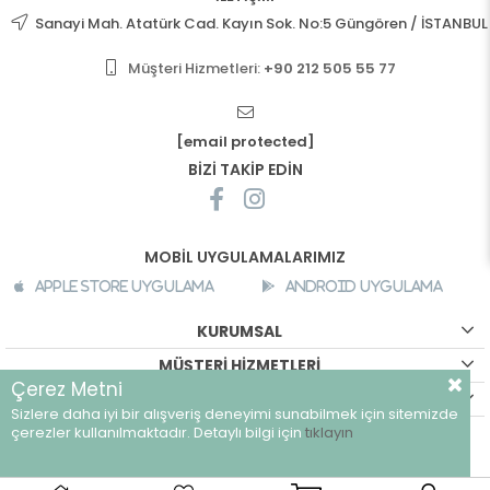
Sanayi Mah. Atatürk Cad. Kayın Sok. No:5 Güngören / İSTANBUL
Müşteri Hizmetleri:
+90 212 505 55 77
[email protected]
BİZİ TAKİP EDİN
MOBİL UYGULAMALARIMIZ
Apple Store Uygulama
Android Uygulama
KURUMSAL
MÜŞTERİ HİZMETLERİ
Çerez Metni
ALIŞVERİŞ BİLGİLERİ
Sizlere daha iyi bir alışveriş deneyimi sunabilmek için sitemizde
©
breeze.com.tr - Tüm hakları saklıdır.
çerezler kullanılmaktadır. Detaylı bilgi için
tıklayın