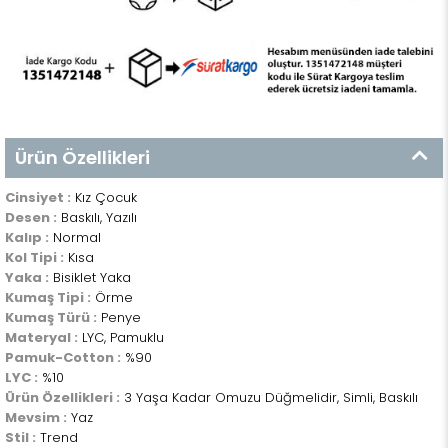
Ürün Özellikleri
Cinsiyet :
Kız Çocuk
Desen :
Baskılı, Yazılı
Kalıp :
Normal
Kol Tipi :
Kısa
Yaka :
Bisiklet Yaka
Kumaş Tipi :
Örme
Kumaş Türü :
Penye
Materyal :
LYC, Pamuklu
Pamuk-Cotton :
%90
LYC :
%10
Ürün Özellikleri :
3 Yaşa Kadar Omuzu Düğmelidir, Simli, Baskılı
Mevsim :
Yaz
Stil :
Trend