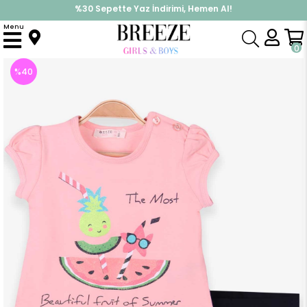
%30 Sepette Yaz İndirimi, Hemen Al!
İndirimlere ek %10 İndirimi Kap, Hemen Üye Ol!
Menu
Anasayfa
Kız Çocuk
Takımlar
Kapri & Şort Takım
Kız Bebek Kapri Taytlı Takım Karpuz Baskılı Simli Somon (1 Yaş)
0
%
40
İndirim