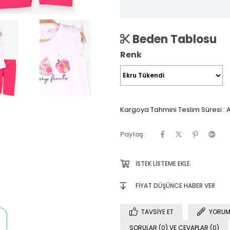
Beden Tablosu
Renk
Kargoya Tahmini Teslim Süresi
:
A
Paylaş:
İSTEK LISTEME EKLE
FIYAT DÜŞÜNCE HABER VER
TAVSIYE ET
YORUM
SORULAR (0) VE CEVAPLAR (0)