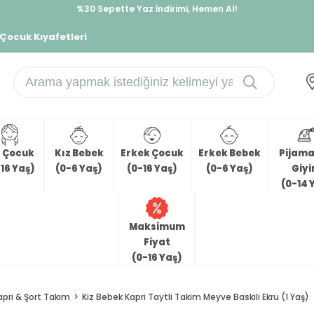
%30 Sepette Yaz İndirimi, Hemen Al!
İndirimlere ek %10 İndirimi Kap, Hemen Üye Ol!
 Çocuk Kıyafetleri
z Çocuk
Kız Bebek
Erkek Çocuk
Erkek Bebek
Pijama 
16 Yaş)
(0-6 Yaş)
(0-16 Yaş)
(0-6 Yaş)
Giy
(0-14 
Maksimum
Fiyat
(0-16 Yaş)
apri & Şort Takım
Kiz Bebek Kapri Taytli Takim Meyve Baskili Ekru (1 Yaş)