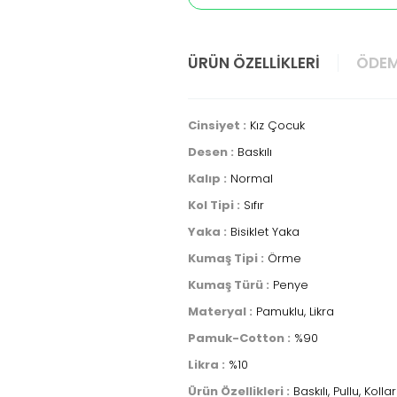
ÜRÜN ÖZELLIKLERI
ÖDEM
Cinsiyet :
Kız Çocuk
Desen :
Baskılı
Kalıp :
Normal
Kol Tipi :
Sıfır
Yaka :
Bisiklet Yaka
Kumaş Tipi :
Örme
Kumaş Türü :
Penye
Materyal :
Pamuklu, Likra
Pamuk-Cotton :
%90
Likra :
%10
Ürün Özellikleri :
Baskılı, Pullu, Kolları 