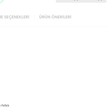
E SEÇENEKLERI
ÜRÜN ÖNERILERI
Fırfırlı