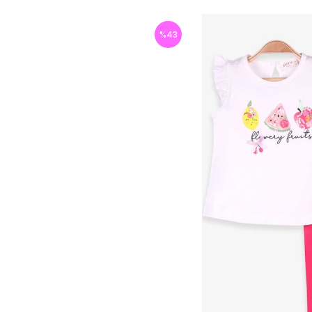
%
43
İndirim