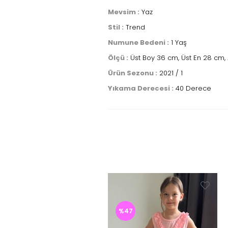
Mevsim :
Yaz
Stil :
Trend
Numune Bedeni :
1 Yaş
Ölçü :
Üst Boy 36 cm, Üst En 28 cm, A
Ürün Sezonu :
2021 / 1
Yıkama Derecesi :
40 Derece
%47