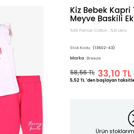
Kiz Bebek Kapri 
Meyve Baskili Ek
%90 Pamuk-Cotton , %10 Likra
(13502-43)
Marka
:
Breeze
33,10 TL
58,56 TL
5,52 TL
'den başlayan taksitl
Ürün stoklarım