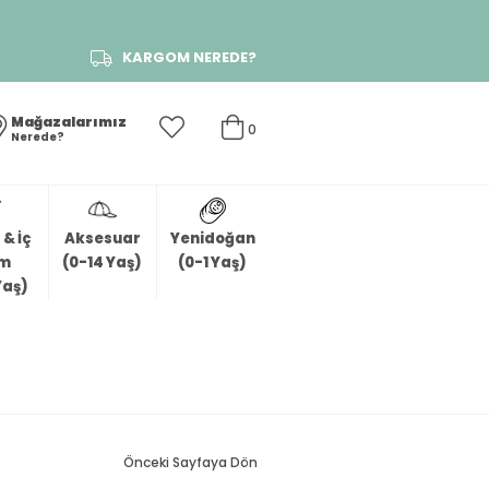
KARGOM NEREDE?
Mağazalarımız
0
Nerede?
& İç
Aksesuar
Yenidoğan
im
(0-14 Yaş)
(0-1 Yaş)
Yaş)
Önceki Sayfaya Dön