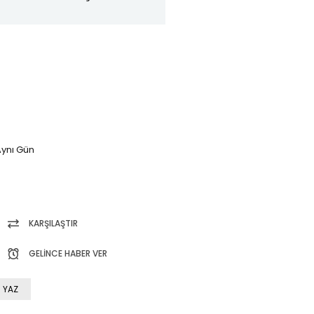
ynı Gün
KARŞILAŞTIR
GELINCE HABER VER
 YAZ