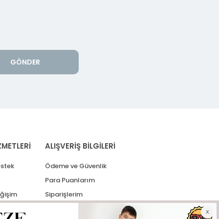
GÖNDER
ZMETLERİ
ALIŞVERİŞ BİLGİLERİ
stek
Ödeme ve Güvenlik
Para Puanlarım
eğişim
Siparişlerim
lerim
Kargo Takip