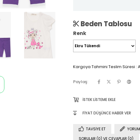
Beden Tablosu
Renk
Kargoya Tahmini Teslim Süresi
:
A
Paylaş:
İSTEK LISTEME EKLE
FIYAT DÜŞÜNCE HABER VER
TAVSIYE ET
YORUM
SORULAR (0) VE CEVAPLAR (0)