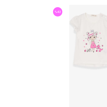
%
42
İndirim