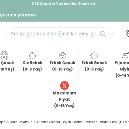
%30 Sepette Yaz İndirimi, Hemen Al!
İndirimlere ek %10 İndirimi Kap, Hemen Üye Ol!
 Çocuk Kıyafetleri
z Çocuk
Kız Bebek
Erkek Çocuk
Erkek Bebek
Pijama 
16 Yaş)
(0-6 Yaş)
(0-16 Yaş)
(0-6 Yaş)
Giy
(0-14 
Maksimum
Fiyat
(0-16 Yaş)
apri & Şort Takım
Kız Bebek Kapri Taytlı Takım Prenses Baskılı Ekru (1-1.5