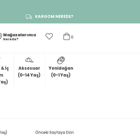
KARGOM NEREDE?
Mağazalarımız
0
Nerede?
& İç
Aksesuar
Yenidoğan
im
(0-14 Yaş)
(0-1 Yaş)
Yaş)
 Yaş)
Önceki Sayfaya Dön