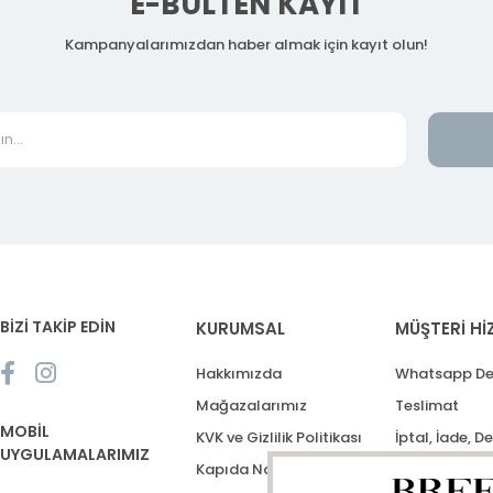
E-BÜLTEN KAYIT
Kampanyalarımızdan haber almak için kayıt olun!
BİZİ TAKİP EDİN
KURUMSAL
MÜŞTERİ Hİ
Hakkımızda
Whatsapp De
Mağazalarımız
Teslimat
MOBİL
KVK ve Gizlilik Politikası
İptal, İade, D
UYGULAMALARIMIZ
Kapıda Nakit Ödeme
Destek Talep