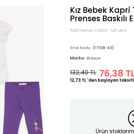
Kız Bebek Kapri 
Prenses Baskılı E
%90 Pamuk-Cotton , %10 Likra
(17108-43)
Marka
:
Breeze
76,38 T
132,40 TL
12,73 TL
'den başlayan taksitl
Ürün stoklarım