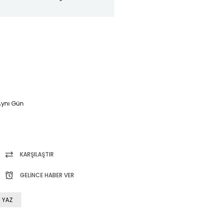
ynı Gün
KARŞILAŞTIR
GELINCE HABER VER
 YAZ