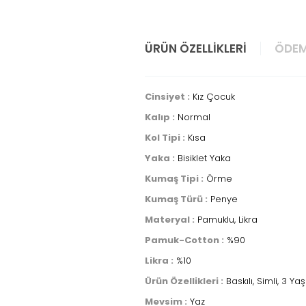
ÜRÜN ÖZELLIKLERI
ÖDEM
Cinsiyet :
Kız Çocuk
Kalıp :
Normal
Kol Tipi :
Kısa
Yaka :
Bisiklet Yaka
Kumaş Tipi :
Örme
Kumaş Türü :
Penye
Materyal :
Pamuklu, Likra
Pamuk-Cotton :
%90
Likra :
%10
Ürün Özellikleri :
Baskılı, Simli, 3 
Mevsim :
Yaz