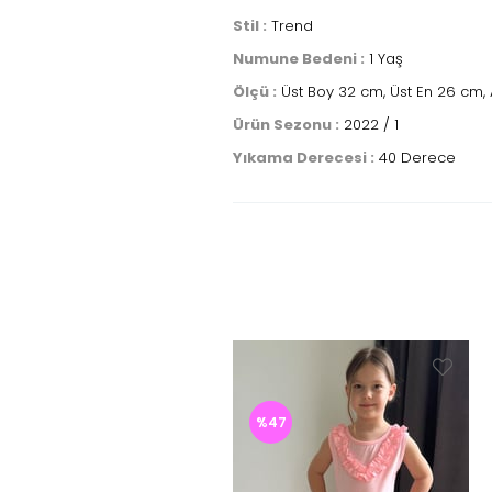
Stil :
Trend
Numune Bedeni :
1 Yaş
Ölçü :
Üst Boy 32 cm, Üst En 26 cm, A
Ürün Sezonu :
2022 / 1
Yıkama Derecesi :
40 Derece
%47