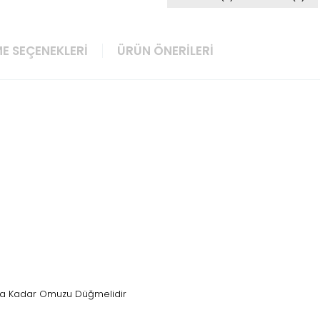
E SEÇENEKLERI
ÜRÜN ÖNERILERI
Yaşa Kadar Omuzu Düğmelidir