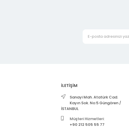
İLETİŞİM
Sanayi Mah. Atatürk Cad.
Kayın Sok. No:5 Güngören /
İSTANBUL
Müşteri Hizmetleri:
+90 212 505 55 77