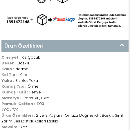
Ürün Özellikleri
Cinsiyet :
Kız Çocuk
Desen :
Baskılı
Kalıp :
Normal
Kol Tipi :
Kısa
Yaka :
Bisiklet Yaka
Kumaş Tipi :
Örme
Kumaş Türü :
Penye
Materyal :
Pamuklu, Likra
Pamuk-Cotton :
%90
LYC :
%10
Ürün Özellikleri :
2 ve 3 Yaşların Omuzu Düğmelidir, Baskılı, Simli,
Yarım Beli Lastikli, Kolları Lastikli
Mevsim :
Yaz