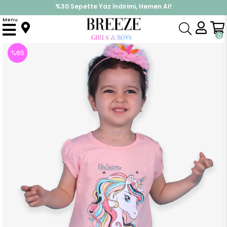
%30 Sepette Yaz İndirimi, Hemen Al!
İndirimlere ek %10 İndirimi Kap, Hemen Üye Ol!
Menu
Anasayfa
Kız Çocuk
Takımlar
Tayt Takımı
Kız Çocuk Taytlı Takım Unicorn Somon (2 Yaş)
0
%
65
İndirim