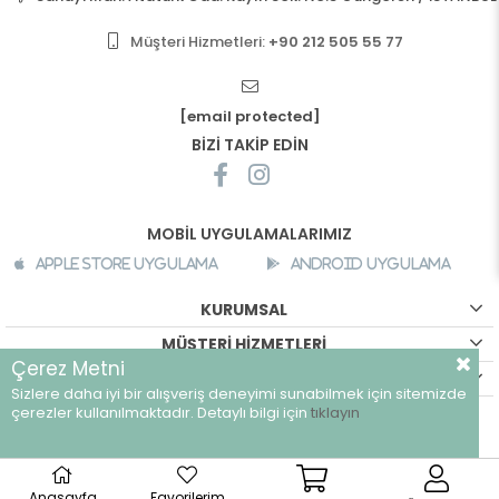
Müşteri Hizmetleri:
+90 212 505 55 77
[email protected]
BİZİ TAKİP EDİN
MOBİL UYGULAMALARIMIZ
Apple Store Uygulama
Android Uygulama
KURUMSAL
MÜŞTERİ HİZMETLERİ
Çerez Metni
ALIŞVERİŞ BİLGİLERİ
Sizlere daha iyi bir alışveriş deneyimi sunabilmek için sitemizde
çerezler kullanılmaktadır. Detaylı bilgi için
tıklayın
©
breeze.com.tr - Tüm hakları saklıdır.
Anasayfa
Favorilerim