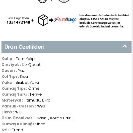
Ürün Özellikleri
Kalıp :
Tam Kalıp
Cinsiyet :
Kız Çocuk
Desen :
Yazılı
Kol Tipi :
Kısa
Yaka :
Bisiklet Yaka
Kumaş Tipi :
Örme
Kumaş Türü :
Penye
Materyal :
Pamuklu, Likra
Pamuk-Cotton :
%90
Likra :
%10
Ürün Özellikleri :
Baskılı, Kolları Fırfırlı
Kumaş Kalınlığı :
İnce
Stil :
Trend