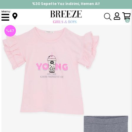
%30 Sepette Yaz İndirimi, Hemen Al!
İndirimlere ek %10 İndirimi Kap, Hemen Üye Ol!
Menu
Anasayfa
Kız Çocuk
Takımlar
Kapri & Şort Takım
Kız Çocuk Kapri Taytlı Takım Yazı Baskılı Kolları Fırfırlı Pembe (5 Yaş)
0
%
47
İndirim