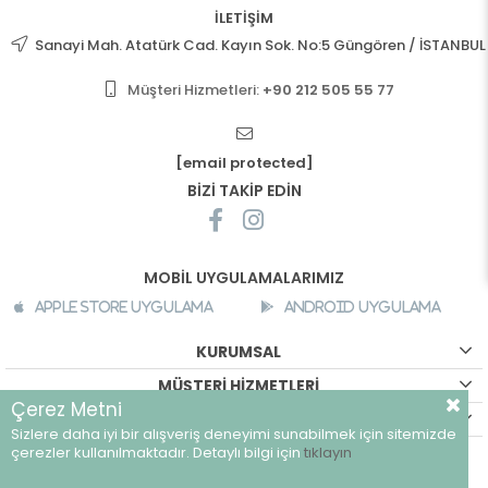
İLETİŞİM
Sanayi Mah. Atatürk Cad. Kayın Sok. No:5 Güngören / İSTANBUL
Müşteri Hizmetleri:
+90 212 505 55 77
[email protected]
BİZİ TAKİP EDİN
MOBİL UYGULAMALARIMIZ
Apple Store Uygulama
Android Uygulama
KURUMSAL
MÜŞTERİ HİZMETLERİ
Çerez Metni
ALIŞVERİŞ BİLGİLERİ
Sizlere daha iyi bir alışveriş deneyimi sunabilmek için sitemizde
©
breeze.com.tr - Tüm hakları saklıdır.
çerezler kullanılmaktadır. Detaylı bilgi için
tıklayın