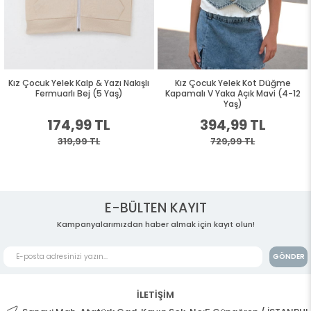
Kız Çocuk Yelek Kalp & Yazı Nakışlı
Kız Çocuk Yelek Kot Düğme
Fermuarlı Bej (5 Yaş)
Kapamalı V Yaka Açık Mavi (4-12
Yaş)
174,99 TL
394,99 TL
319,99 TL
729,99 TL
E-BÜLTEN KAYIT
Kampanyalarımızdan haber almak için kayıt olun!
GÖNDER
İLETİŞİM