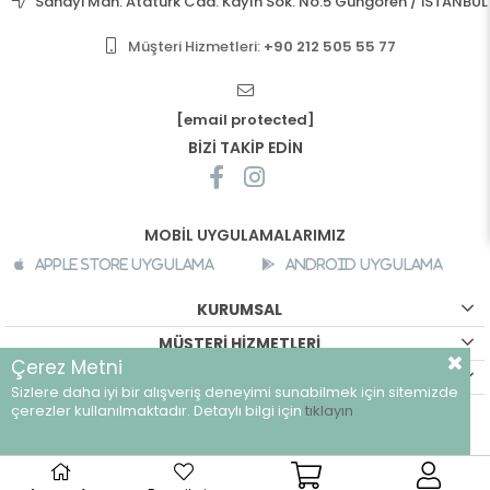
Sanayi Mah. Atatürk Cad. Kayın Sok. No:5 Güngören / İSTANBUL
Müşteri Hizmetleri:
+90 212 505 55 77
[email protected]
BİZİ TAKİP EDİN
MOBİL UYGULAMALARIMIZ
Apple Store Uygulama
Android Uygulama
KURUMSAL
MÜŞTERİ HİZMETLERİ
Çerez Metni
ALIŞVERİŞ BİLGİLERİ
Sizlere daha iyi bir alışveriş deneyimi sunabilmek için sitemizde
©
breeze.com.tr - Tüm hakları saklıdır.
çerezler kullanılmaktadır. Detaylı bilgi için
tıklayın