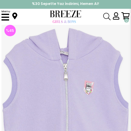
%30 Sepette Yaz İndirimi, Hemen Al!
İndirimlere ek %10 İndirimi Kap, Hemen Üye Ol!
Menu
Anasayfa
Kız Çocuk
Üst Giyim
Yelek
Kız Çocuk Kapüşonlu Yelek Fermuarlı Armalı Lila (3 Yaş)
0
%
45
İndirim