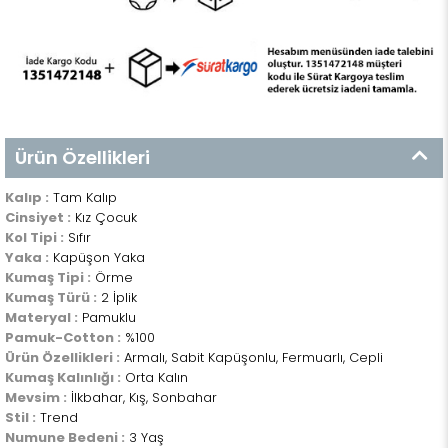
Ürün Özellikleri
Kalıp :
Tam Kalıp
Cinsiyet :
Kız Çocuk
Kol Tipi :
Sıfır
Yaka :
Kapüşon Yaka
Kumaş Tipi :
Örme
Kumaş Türü :
2 İplik
Materyal :
Pamuklu
Pamuk-Cotton :
%100
Ürün Özellikleri :
Armalı, Sabit Kapüşonlu, Fermuarlı, Cepli
Kumaş Kalınlığı :
Orta Kalın
Mevsim :
İlkbahar, Kış, Sonbahar
Stil :
Trend
Numune Bedeni :
3 Yaş