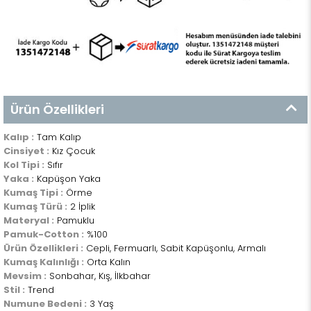
Ürün Özellikleri
Kalıp :
Tam Kalıp
Cinsiyet :
Kız Çocuk
Kol Tipi :
Sıfır
Yaka :
Kapüşon Yaka
Kumaş Tipi :
Örme
Kumaş Türü :
2 İplik
Materyal :
Pamuklu
Pamuk-Cotton :
%100
Ürün Özellikleri :
Cepli, Fermuarlı, Sabit Kapüşonlu, Armalı
Kumaş Kalınlığı :
Orta Kalın
Mevsim :
Sonbahar, Kış, İlkbahar
Stil :
Trend
Numune Bedeni :
3 Yaş