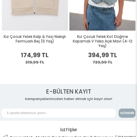
Kız Çocuk Yelek Kalp & Yazı Nakışlı
Kız Çocuk Yelek Kot Düğme
Fermuarlı Bej (5 Yaş)
Kapamalı V Yaka Açık Mavi (4-12
Yaş)
174,99 TL
394,99 TL
319,99 TL
729,99 TL
E-BÜLTEN KAYIT
Kampanyalarımızdan haber almak için kayıt olun!
GÖNDER
İLETİŞİM