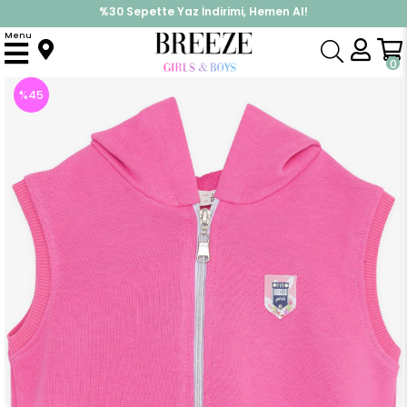
%30 Sepette Yaz İndirimi, Hemen Al!
İndirimlere ek %10 İndirimi Kap, Hemen Üye Ol!
Menu
Anasayfa
Kız Çocuk
Üst Giyim
Yelek
Kız Çocuk Kapüşonlu Yelek Fermuarlı Armalı Pembe (3-6 Yaş)
0
%
45
İndirim