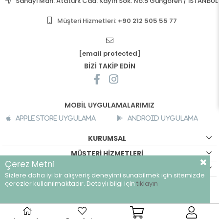
Sanayi Mah. Atatürk Cad. Kayın Sok. No:5 Güngören / İSTANBUL
Müşteri Hizmetleri:
+90 212 505 55 77
[email protected]
BİZİ TAKİP EDİN
MOBİL UYGULAMALARIMIZ
Apple Store Uygulama
Android Uygulama
KURUMSAL
MÜŞTERİ HİZMETLERİ
Çerez Metni
ALIŞVERİŞ BİLGİLERİ
Sizlere daha iyi bir alışveriş deneyimi sunabilmek için sitemizde
©
breeze.com.tr - Tüm hakları saklıdır.
çerezler kullanılmaktadır. Detaylı bilgi için
tıklayın