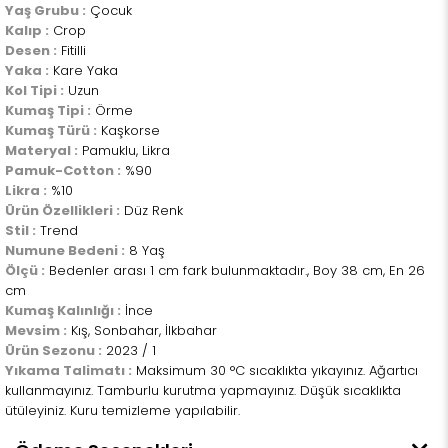
Yaş Grubu :
Çocuk
Kalıp :
Crop
Desen :
Fitilli
Yaka :
Kare Yaka
Kol Tipi :
Uzun
Kumaş Tipi :
Örme
Kumaş Türü :
Kaşkorse
Materyal :
Pamuklu, Likra
Pamuk-Cotton :
%90
Likra :
%10
Ürün Özellikleri :
Düz Renk
Stil :
Trend
Numune Bedeni :
8 Yaş
Ölçü :
Bedenler arası 1 cm fark bulunmaktadır., Boy 38 cm, En 26
cm
Kumaş Kalınlığı :
İnce
Mevsim :
Kış, Sonbahar, İlkbahar
Ürün Sezonu :
2023 / 1
Yıkama Talimatı :
Maksimum 30 °C sıcaklıkta yıkayınız. Ağartıcı
kullanmayınız. Tamburlu kurutma yapmayınız. Düşük sıcaklıkta
ütüleyiniz. Kuru temizleme yapılabilir.