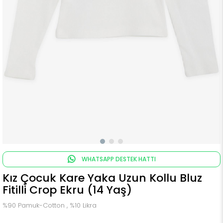
WHATSAPP DESTEK HATTI
Kız Çocuk Kare Yaka Uzun Kollu Bluz
Fitilli Crop Ekru (14 Yaş)
%90 Pamuk-Cotton , %10 Likra