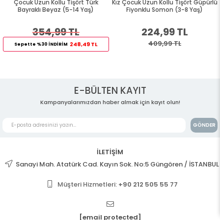
Çocuk Uzun Kollu Tişört Türk
Kız Çocuk Uzun Kollu Tişört Güpürlü
Bayraklı Beyaz (5-14 Yaş)
Fiyonklu Somon (3-8 Yaş)
354,99 TL
224,99 TL
409,99 TL
248,49 TL
Sepette %30 İNDİRİM
E-BÜLTEN KAYIT
Kampanyalarımızdan haber almak için kayıt olun!
GÖNDER
İLETİŞİM
Sanayi Mah. Atatürk Cad. Kayın Sok. No:5 Güngören / İSTANBUL
Müşteri Hizmetleri:
+90 212 505 55 77
[email protected]