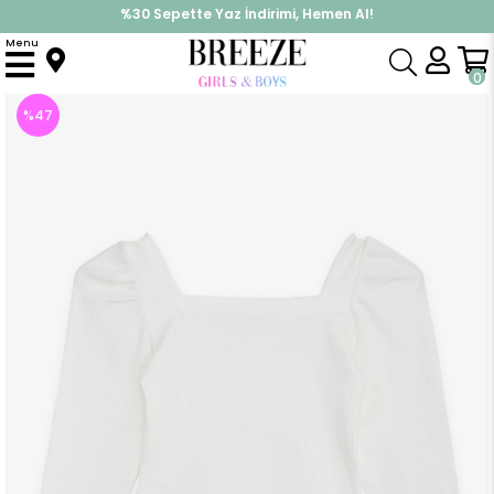
%30 Sepette Yaz İndirimi, Hemen Al!
İndirimlere ek %10 İndirimi Kap, Hemen Üye Ol!
Menu
Anasayfa
Kız Çocuk
Üst Giyim
Uzun Kollu Tişört
Kız Çocuk Kare Yaka Uzun Kollu Bluz Fitilli Crop Ekru (14 Yaş)
0
%
47
İndirim