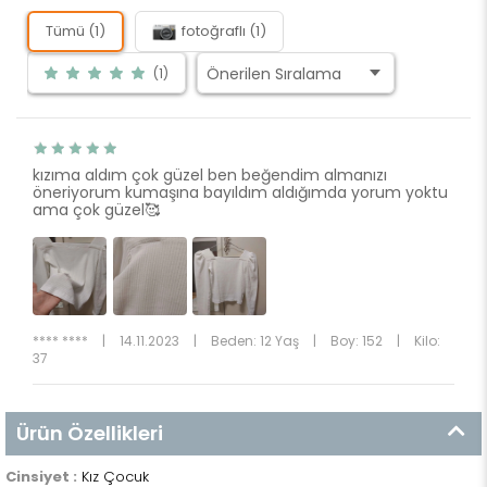
Tümü (1)
fotoğraflı (1)
(1)
kızıma aldım çok güzel ben beğendim almanızı
öneriyorum kumaşına bayıldım aldığımda yorum yoktu
ama çok güzel🥰
**** ****
|
14.11.2023
|
Beden: 12 Yaş
|
Boy: 152
|
Kilo:
37
Ürün Özellikleri
Cinsiyet :
Kız Çocuk