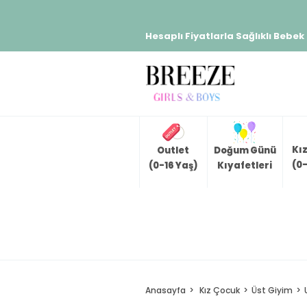
Hesaplı Fiyatlarla Sağlıklı Bebek
Kı
Outlet
Doğum Günü
(0-
(0-16 Yaş)
Kıyafetleri
Anasayfa
Kız Çocuk
Üst Giyim