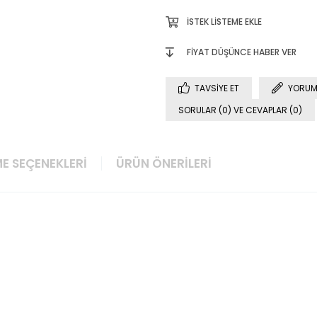
İSTEK LISTEME EKLE
FIYAT DÜŞÜNCE HABER VER
TAVSIYE ET
YORUM
SORULAR (0) VE CEVAPLAR (0)
E SEÇENEKLERI
ÜRÜN ÖNERILERI