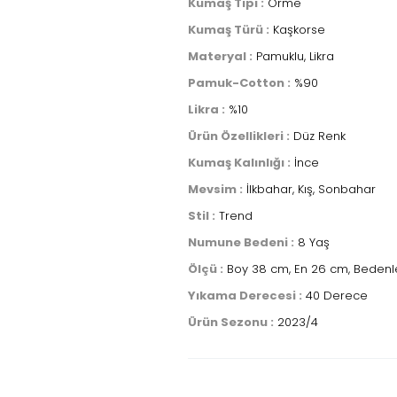
Kumaş Tipi :
Örme
Kumaş Türü :
Kaşkorse
Materyal :
Pamuklu, Likra
Pamuk-Cotton :
%90
Likra :
%10
Ürün Özellikleri :
Düz Renk
Kumaş Kalınlığı :
İnce
Mevsim :
İlkbahar, Kış, Sonbahar
Stil :
Trend
Numune Bedeni :
8 Yaş
Ölçü :
Boy 38 cm, En 26 cm, Bedenler
Yıkama Derecesi :
40 Derece
Ürün Sezonu :
2023/4