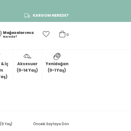
KARGOM NEREDE?
Mağazalarımız
0
Nerede?
& İç
Aksesuar
Yenidoğan
im
(0-14 Yaş)
(0-1 Yaş)
Yaş)
 (9 Yaş)
Önceki Sayfaya Dön