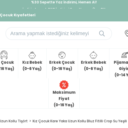
İndirimlere ek %10 İndirimi Kap, Hemen Üye Ol!
%30 Sepette Yaz İndirimi, Hemen Al!
 Çocuk Kıyafetleri
z Çocuk
Kız Bebek
Erkek Çocuk
Erkek Bebek
Pijama 
16 Yaş)
(0-6 Yaş)
(0-16 Yaş)
(0-6 Yaş)
Giy
(0-14 
Maksimum
Fiyat
(0-16 Yaş)
Uzun Kollu Tişört
Kız Çocuk Kare Yaka Uzun Kollu Bluz Fitilli Crop Su Yeşili