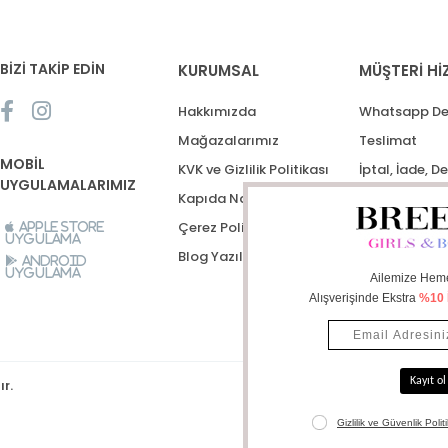
BİZİ TAKİP EDİN
KURUMSAL
MÜŞTERİ Hİ
Hakkımızda
Whatsapp De
Mağazalarımız
Teslimat
MOBİL
KVK ve Gizlilik Politikası
İptal, İade, D
UYGULAMALARIMIZ
Kapıda Nakit Ödeme
Destek Talep
Çerez Politikası
Apple Store
Uygulama
Blog Yazıları
Android
Uygulama
ır.