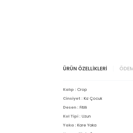
ÜRÜN ÖZELLIKLERI
ÖDEM
Kalıp :
Crop
Cinsiyet :
Kız Çocuk
Desen :
Fitilli
Kol Tipi :
Uzun
Yaka :
Kare Yaka