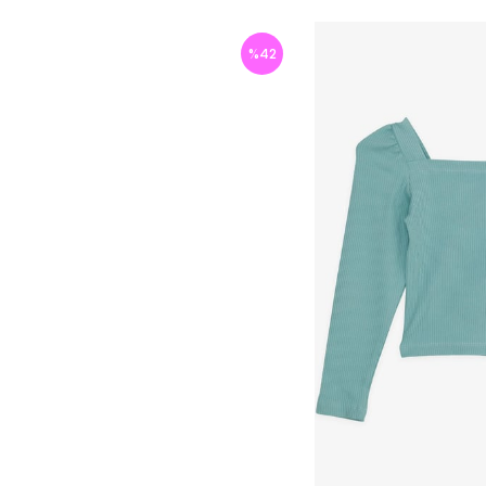
%
42
İndirim