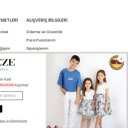
ZMETLERİ
ALIŞVERİŞ BİLGİLERİ
stek
Ödeme ve Güvenlik
Para Puanlarım
eğişim
Siparişlerim
lerim
Kargo Takip
İade Taleplerim