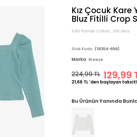
Kız Çocuk Kare 
Bluz Fitilli Crop 
%90 Pamuk-Cotton , %10 Likra
(18354-656)
Marka
:
Breeze
129,99 
224,99 TL
21,66 TL
'den başlayan taksitl
Bu Ürünün Yanında Bunlar