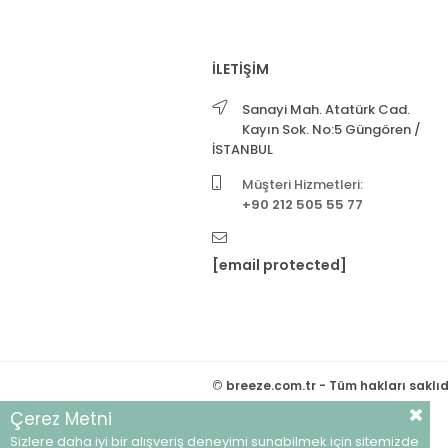
İLETİŞİM
Sanayi Mah. Atatürk Cad.
Kayın Sok. No:5 Güngören /
İSTANBUL
Müşteri Hizmetleri:
+90 212 505 55 77
[email protected]
©
breeze.com.tr - Tüm hakları saklıd
Çerez Metni
Sizlere daha iyi bir alışveriş deneyimi sunabilmek için sitemizde