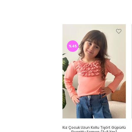
%45
Kız Çocuk Uzun Kollu Tişört Güpürlü
Fiyonklu Somon (3-8 Yaş)