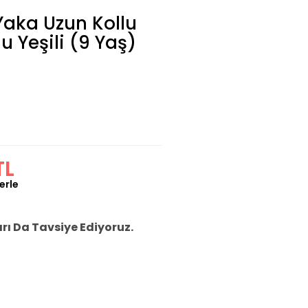
Yaka Uzun Kollu
Su Yeşili (9 Yaş)
TL
erle
ı Da Tavsiye Ediyoruz.