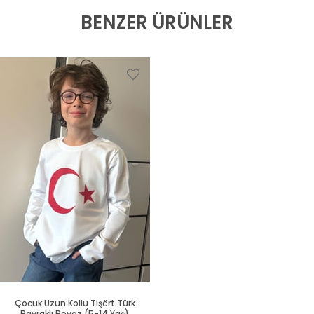
BENZER ÜRÜNLER
Çocuk Uzun Kollu Tişört Türk
Bayraklı Beyaz (5-14 Yaş)