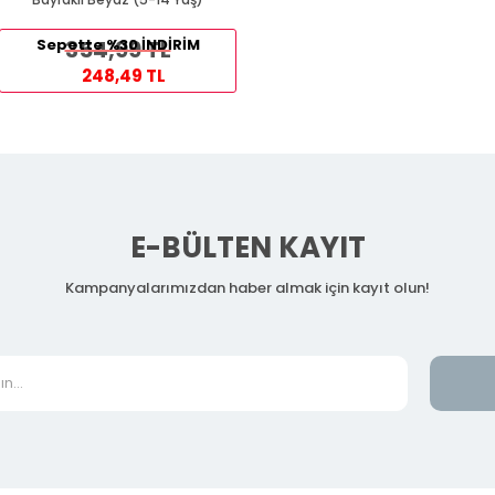
Sepette %30 İNDİRİM
354,99 TL
248,49 TL
E-BÜLTEN KAYIT
Kampanyalarımızdan haber almak için kayıt olun!