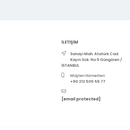
İLETİŞİM
Sanayi Mah. Atatürk Cad.
Kayın Sok. No:5 Güngören /
İSTANBUL
Müşteri Hizmetleri:
+90 212 505 55 77
[email protected]