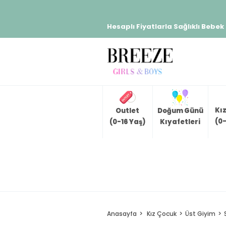
Hesaplı Fiyatlarla Sağlıklı Bebek
Kı
Outlet
Doğum Günü
(0-
(0-16 Yaş)
Kıyafetleri
Anasayfa
Kız Çocuk
Üst Giyim