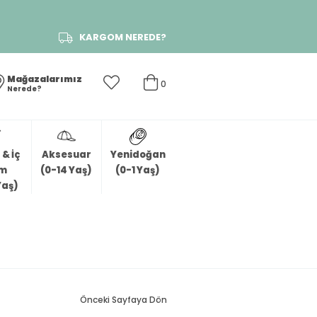
KARGOM NEREDE?
Mağazalarımız
0
Nerede?
& İç
Aksesuar
Yenidoğan
im
(0-14 Yaş)
(0-1 Yaş)
Yaş)
Önceki Sayfaya Dön