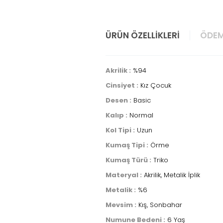
ÜRÜN ÖZELLIKLERI
ÖDEM
Akrilik :
%94
Cinsiyet :
Kız Çocuk
Desen :
Basic
Kalıp :
Normal
Kol Tipi :
Uzun
Kumaş Tipi :
Örme
Kumaş Türü :
Triko
Materyal :
Akrilik, Metalik İplik
Metalik :
%6
Mevsim :
Kış, Sonbahar
Numune Bedeni :
6 Yaş