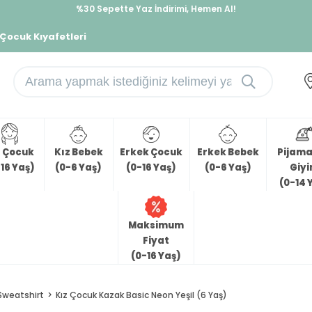
%30 Sepette Yaz İndirimi, Hemen Al!
İndirimlere ek %10 İndirimi Kap, Hemen Üye Ol!
 Çocuk Kıyafetleri
z Çocuk
Kız Bebek
Erkek Çocuk
Erkek Bebek
Pijama 
16 Yaş)
(0-6 Yaş)
(0-16 Yaş)
(0-6 Yaş)
Giy
(0-14 
Maksimum
Fiyat
(0-16 Yaş)
Sweatshirt
Kız Çocuk Kazak Basic Neon Yeşil (6 Yaş)