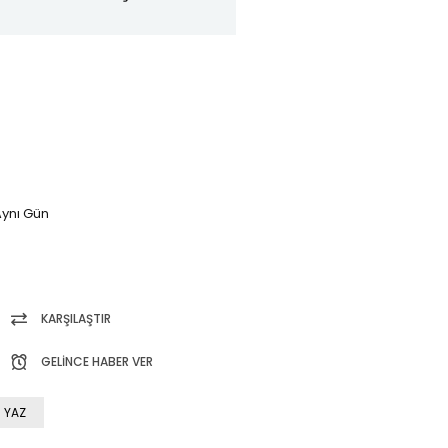
ynı Gün
KARŞILAŞTIR
GELINCE HABER VER
 YAZ