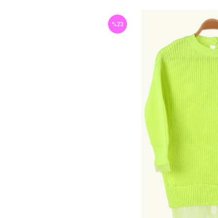
%
23
İndirim