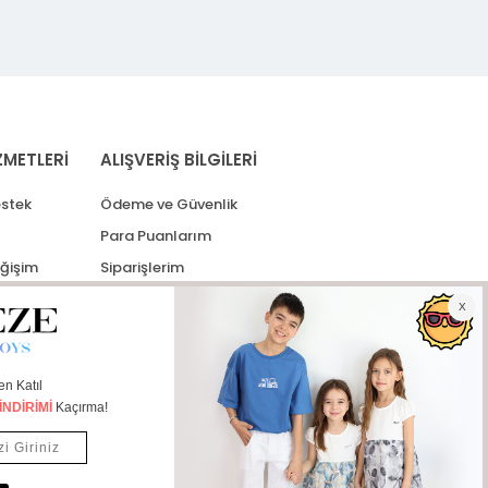
ZMETLERİ
ALIŞVERİŞ BİLGİLERİ
stek
Ödeme ve Güvenlik
Para Puanlarım
eğişim
Siparişlerim
lerim
Kargo Takip
İade Taleplerim