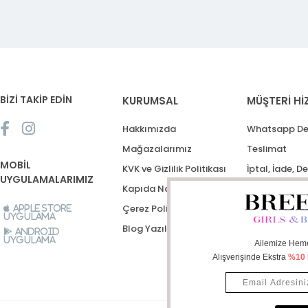
BİZİ TAKİP EDİN
KURUMSAL
MÜŞTERİ Hİ
Hakkımızda
Whatsapp De
Mağazalarımız
Teslimat
MOBİL
KVK ve Gizlilik Politikası
İptal, İade, D
UYGULAMALARIMIZ
Kapıda Nakit Ödeme
Destek Talep
Çerez Politikası
Apple Store
Uygulama
Blog Yazıları
Android
Uygulama