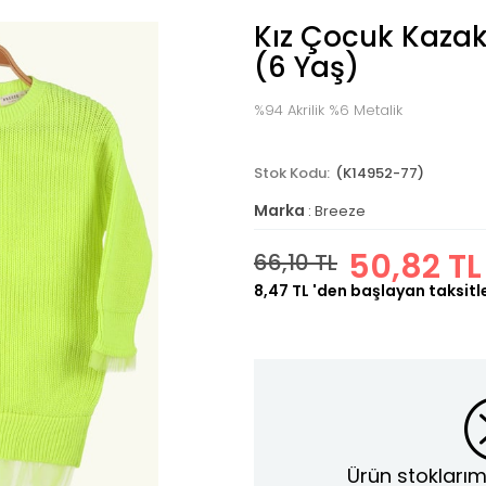
Kız Çocuk Kazak
(6 Yaş)
%94 Akrilik %6 Metalik
(K14952-77)
Marka
:
Breeze
50,82 TL
66,10 TL
8,47 TL
'den başlayan taksitl
Ürün stoklarım