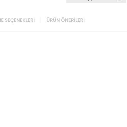
E SEÇENEKLERI
ÜRÜN ÖNERILERI