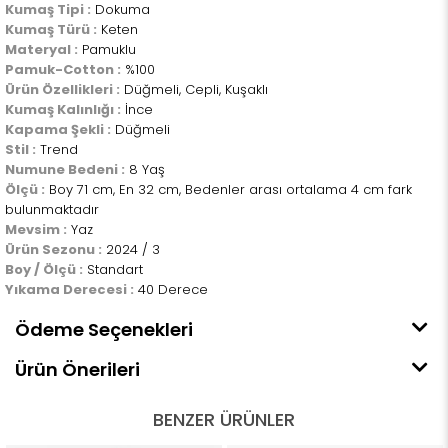
Kumaş Tipi :
Dokuma
Kumaş Türü :
Keten
Materyal :
Pamuklu
Pamuk-Cotton :
%100
Ürün Özellikleri :
Düğmeli, Cepli, Kuşaklı
Kumaş Kalınlığı :
İnce
Kapama Şekli :
Düğmeli
Stil :
Trend
Numune Bedeni :
8 Yaş
Ölçü :
Boy 71 cm, En 32 cm, Bedenler arası ortalama 4 cm fark
bulunmaktadır
Mevsim :
Yaz
Ürün Sezonu :
2024 / 3
Boy / Ölçü :
Standart
Yıkama Derecesi :
40 Derece
Ödeme Seçenekleri
Ürün Önerileri
BENZER ÜRÜNLER