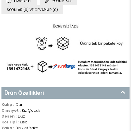
TAVSIYE ET
YORUM YAZ
SORULAR (0) VE CEVAPLAR (0)
Ürün Özellikleri
Kalıp :
Dar
Cinsiyet :
Kız Çocuk
Desen :
Düz
Kol Tipi :
Kısa
Yaka :
Bisiklet Yaka