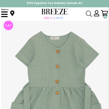
%30 Sepette Yaz İndirimi, Hemen Al!
İndirimlere ek %10 İndirimi Kap, Hemen Üye Ol!
Menu
Anasayfa
Kız Çocuk
Elbise Modelleri
Yazlık Elbise
Kız Çocuk Keten Elbise Düğmeli Yanları Cepli Mint Yeşili (6 Yaş)
0
%
47
İndirim