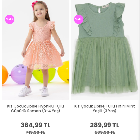
%47
%46
Kız Çocuk Elbise Fiyonklu Tüllü
Kız Çocuk Elbise Tüllü Fırfırlı Mint
Güpürlü Somon (3-4 Yaş)
Yeşili (3 Yaş)
384,99 TL
289,99 TL
719,99 TL
539,99 TL