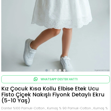
WHATSAPP DESTEK HATTI
Kız Çocuk Kısa Kollu Elbise Etek Ucu
Fisto Çiçek Nakışlı Fiyonk Detaylı Ekru
(5-10 Yaş)
Dantel %100 Pamuk-Cotton , Kumaş % 90 Pamuk-Cotton , Kumaş %