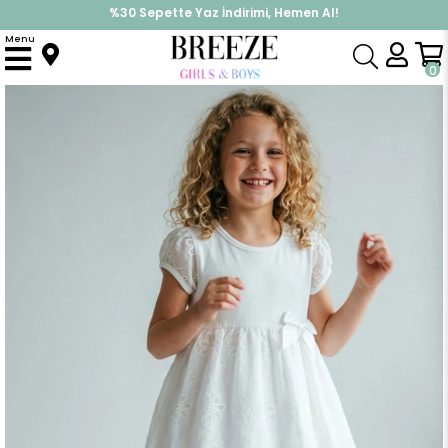
%30 Sepette Yaz İndirimi, Hemen Al!
İndirimlere ek %10 İndirimi Kap, Hemen Üye Ol!
Menu
Anasayfa
Kız Çocuk
Elbise Modelleri
Yazlık Elbise
Kız Çocuk Kısa Kollu Elbise Etek Ucu Fisto Çiçek Nakışlı Fiyonk Detaylı Ekru (5-10 Yaş)
0