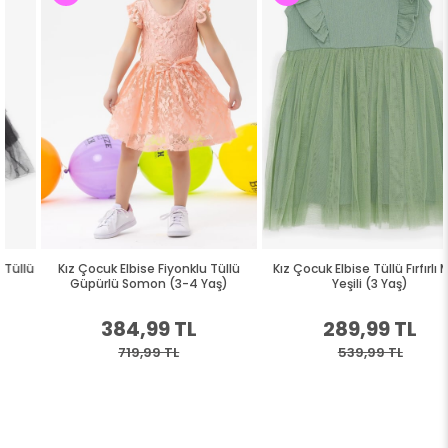
Kız Çocuk Elbise Fiyonklu Tüllü
Kız Çocuk Elbise Tüllü Fırfırlı Mint
Güpürlü Somon (3-4 Yaş)
Yeşili (3 Yaş)
384,99 TL
289,99 TL
719,99 TL
539,99 TL