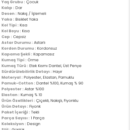
Yaş Grubu :
Çocuk
Kalıp :
Dar
Desen :
Nakış / İşlemeli
Yaka :
Bisiklet Yaka
Kol Tipi :
Kısa
Kol Boyu :
Kısa
Cep :
Cepsiz
Astar Durumu :
Astarlı
Kordon Durumu :
Kordonsuz
Kapama Şekli :
Kapamasız
Kumaş Tipi :
Örme
Kumaş Türü :
Etek Kısmı Dantel, Üst Penye
Sürdürülebilirlik Detayı :
Hayır
Materyal :
Polyester, Elastan, Pamuklu
Pamuk-Cotton :
Dantel %100, Kumaş % 90
Polyester :
Astar %100
Elastan :
Kumaş % 10
Ürün Özellikleri :
Çiçekli, Nakışlı, Fiyonklu
Ürün Detayı :
Fiyonk
Paket İçeriği :
Tekli
Parça Sayısı :
1 Parça
Koleksiyon :
Design
Stil :
Günlük