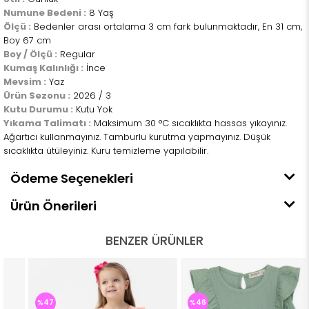
Numune Bedeni :
8 Yaş
Ölçü :
Bedenler arası ortalama 3 cm fark bulunmaktadır, En 31 cm,
Boy 67 cm
Boy / Ölçü :
Regular
Kumaş Kalınlığı :
İnce
Mevsim :
Yaz
Ürün Sezonu :
2026 / 3
Kutu Durumu :
Kutu Yok
Yıkama Talimatı :
Maksimum 30 °C sıcaklıkta hassas yıkayınız.
Ağartıcı kullanmayınız. Tamburlu kurutma yapmayınız. Düşük
sıcaklıkta ütüleyiniz. Kuru temizleme yapılabilir.
Ödeme Seçenekleri
Ürün Önerileri
BENZER ÜRÜNLER
%47
%46