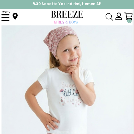
%30 Sepette Yaz İndirimi, Hemen Al!
İndirimlere ek %10 İndirimi Kap, Hemen Üye Ol!
Menu
Anasayfa
Kız Çocuk
Takımlar
Tayt Takımı
Kız Çocuk Kısa Kollu Taytlı Takım Çiçek Desenli Ekru (1.5-5 Yaş)
0