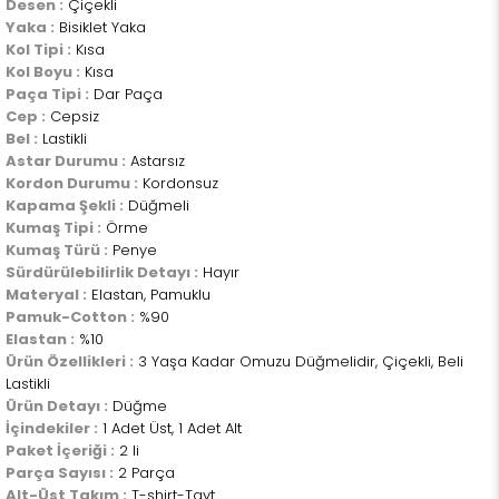
Desen :
Çiçekli
Yaka :
Bisiklet Yaka
Kol Tipi :
Kısa
Kol Boyu :
Kısa
Paça Tipi :
Dar Paça
Cep :
Cepsiz
Bel :
Lastikli
Astar Durumu :
Astarsız
Kordon Durumu :
Kordonsuz
Kapama Şekli :
Düğmeli
Kumaş Tipi :
Örme
Kumaş Türü :
Penye
Sürdürülebilirlik Detayı :
Hayır
Materyal :
Elastan, Pamuklu
Pamuk-Cotton :
%90
Elastan :
%10
Ürün Özellikleri :
3 Yaşa Kadar Omuzu Düğmelidir, Çiçekli, Beli
Lastikli
Ürün Detayı :
Düğme
İçindekiler :
1 Adet Üst, 1 Adet Alt
Paket İçeriği :
2 li
Parça Sayısı :
2 Parça
Alt-Üst Takım :
T-shirt-Tayt