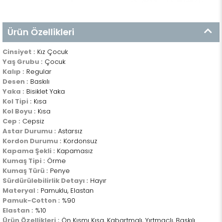
Ürün Özellikleri
Cinsiyet :
Kız Çocuk
Yaş Grubu :
Çocuk
Kalıp :
Regular
Desen :
Baskılı
Yaka :
Bisiklet Yaka
Kol Tipi :
Kısa
Kol Boyu :
Kısa
Cep :
Cepsiz
Astar Durumu :
Astarsız
Kordon Durumu :
Kordonsuz
Kapama Şekli :
Kapamasız
Kumaş Tipi :
Örme
Kumaş Türü :
Penye
Sürdürülebilirlik Detayı :
Hayır
Materyal :
Pamuklu, Elastan
Pamuk-Cotton :
%90
Elastan :
%10
Ürün Özellikleri :
Ön Kısmı Kısa, Kabartmalı, Yırtmaçlı, Baskılı