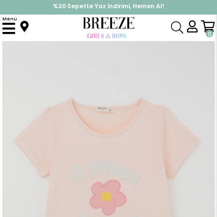
%30 Sepette Yaz İndirimi, Hemen Al!
İndirimlere ek %10 İndirimi Kap, Hemen Üye Ol!
Menu
Anasayfa
Kız Çocuk
Üst Giyim
Tişört
Kız Çocuk Kısa Kollu Tişört Kabartmalı Çiçek & Yazı Baskılı Pudra (5-10 Yaş)
0