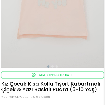
WHATSAPP DESTEK HATTI
Kız Çocuk Kısa Kollu Tişört Kabartmalı
Çiçek & Yazı Baskılı Pudra (5-10 Yaş)
%90 Pamuk-Cotton , %10 Elastan