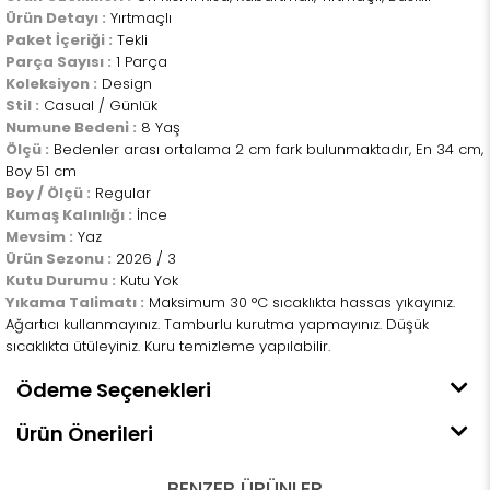
Ürün Detayı :
Yırtmaçlı
Paket İçeriği :
Tekli
Parça Sayısı :
1 Parça
Koleksiyon :
Design
Stil :
Casual / Günlük
Numune Bedeni :
8 Yaş
Ölçü :
Bedenler arası ortalama 2 cm fark bulunmaktadır, En 34 cm,
Boy 51 cm
Boy / Ölçü :
Regular
Kumaş Kalınlığı :
İnce
Mevsim :
Yaz
Ürün Sezonu :
2026 / 3
Kutu Durumu :
Kutu Yok
Yıkama Talimatı :
Maksimum 30 °C sıcaklıkta hassas yıkayınız.
Ağartıcı kullanmayınız. Tamburlu kurutma yapmayınız. Düşük
sıcaklıkta ütüleyiniz. Kuru temizleme yapılabilir.
Ödeme Seçenekleri
Ürün Önerileri
BENZER ÜRÜNLER