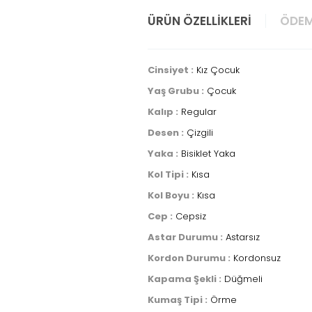
ÜRÜN ÖZELLIKLERI
ÖDEM
Cinsiyet :
Kız Çocuk
Yaş Grubu :
Çocuk
Kalıp :
Regular
Desen :
Çizgili
Yaka :
Bisiklet Yaka
Kol Tipi :
Kısa
Kol Boyu :
Kısa
Cep :
Cepsiz
Astar Durumu :
Astarsız
Kordon Durumu :
Kordonsuz
Kapama Şekli :
Düğmeli
Kumaş Tipi :
Örme