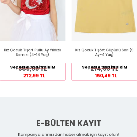
Kız Çocuk Tişört Pullu Ay Yıldızlı
Kız Çocuk Tişört Güpürlü Sarı (9
Kırmızı (4-14 Yaş)
Ay-4 Yaş)
Sepette %30 İNDİRİM
389,99 TL
Sepette %30 İNDİRİM
214,99 TL
272,99 TL
150,49 TL
E-BÜLTEN KAYIT
Kampanyalarımızdan haber almak için kayıt olun!