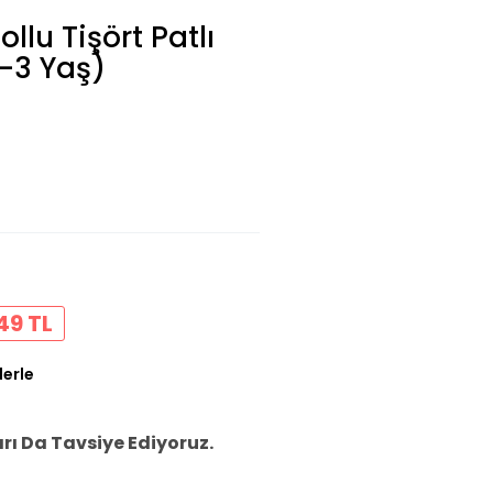
llu Tişört Patlı
1-3 Yaş)
49 TL
lerle
ı Da Tavsiye Ediyoruz.