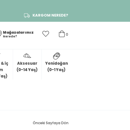
KARGOM NEREDE?
Mağazalarımız
0
Nerede?
& İç
Aksesuar
Yenidoğan
im
(0-14 Yaş)
(0-1 Yaş)
Yaş)
Önceki Sayfaya Dön