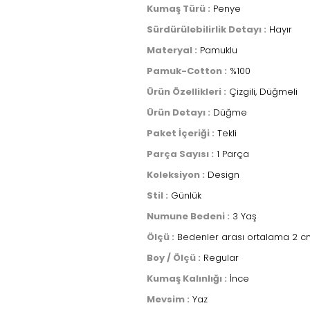
Kumaş Türü :
Penye
Sürdürülebilirlik Detayı :
Hayır
Materyal :
Pamuklu
Pamuk-Cotton :
%100
Ürün Özellikleri :
Çizgili, Düğmeli
Ürün Detayı :
Düğme
Paket İçeriği :
Tekli
Parça Sayısı :
1 Parça
Koleksiyon :
Design
Stil :
Günlük
Numune Bedeni :
3 Yaş
Ölçü :
Bedenler arası ortalama 2 cm
Boy / Ölçü :
Regular
Kumaş Kalınlığı :
İnce
Mevsim :
Yaz