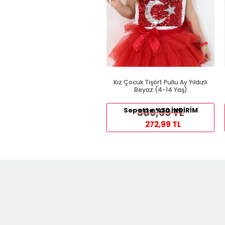
Kız Çocuk Tişört Pullu Ay Yıldızlı
Beyaz (4-14 Yaş)
Sepette %30 İNDİRİM
389,99 TL
272,99 TL