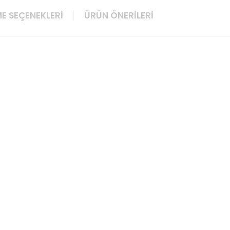
E SEÇENEKLERI
ÜRÜN ÖNERILERI