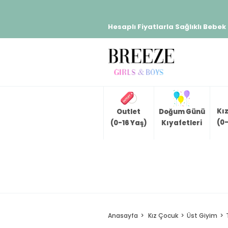
Hesaplı Fiyatlarla Sağlıklı Bebek
Kı
Outlet
Doğum Günü
(0-
(0-16 Yaş)
Kıyafetleri
Anasayfa
Kız Çocuk
Üst Giyim