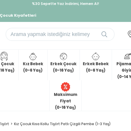
%30 Sepette Yaz İndirimi, Hemen Al!
İndirimlere ek %10 İndirimi Kap, Hemen Üye Ol!
 Çocuk Kıyafetleri
z Çocuk
Kız Bebek
Erkek Çocuk
Erkek Bebek
Pijama 
16 Yaş)
(0-6 Yaş)
(0-16 Yaş)
(0-6 Yaş)
Giy
(0-14 
Maksimum
Fiyat
(0-16 Yaş)
Tişört
Kız Çocuk Kısa Kollu Tişört Patlı Çizgili Pembe (1-3 Yaş)