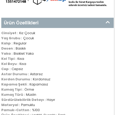
Ürün Özellikleri
Cinsiyet :
Kız Çocuk
Yaş Grubu :
Çocuk
Kalıp :
Regular
Desen :
Baskılı
Yaka :
Bisiklet Yaka
Kol Tipi :
Kısa
Kol Boyu :
Kısa
Cep :
Cepsiz
Astar Durumu :
Astarsız
Kordon Durumu :
Kordonsuz
Kapama Şekli :
Kapamasız
Kumaş Tipi :
Örme
Kumaş Türü :
Müslin
Sürdürülebilirlik Detayı :
Hayır
Materyal :
Pamuklu
Pamuk-Cotton :
%100