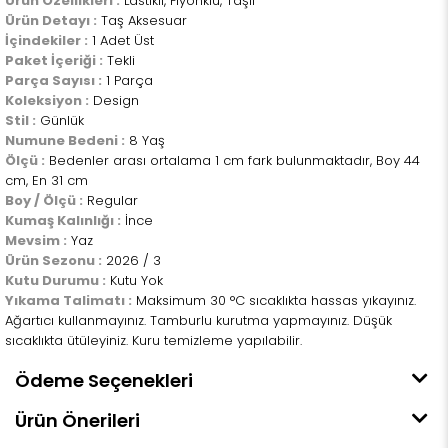
Ürün Özellikleri :
Lastikli, Fiyonklu, Taşlı
Ürün Detayı :
Taş Aksesuar
İçindekiler :
1 Adet Üst
Paket İçeriği :
Tekli
Parça Sayısı :
1 Parça
Koleksiyon :
Design
Stil :
Günlük
Numune Bedeni :
8 Yaş
Ölçü :
Bedenler arası ortalama 1 cm fark bulunmaktadır, Boy 44
cm, En 31 cm
Boy / Ölçü :
Regular
Kumaş Kalınlığı :
İnce
Mevsim :
Yaz
Ürün Sezonu :
2026 / 3
Kutu Durumu :
Kutu Yok
Yıkama Talimatı :
Maksimum 30 °C sıcaklıkta hassas yıkayınız.
Ağartıcı kullanmayınız. Tamburlu kurutma yapmayınız. Düşük
sıcaklıkta ütüleyiniz. Kuru temizleme yapılabilir.
Ödeme Seçenekleri
Ürün Önerileri