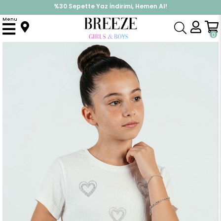
%30 Sepette Yaz İndirimi, Hemen Al!
İndirimlere ek %10 İndirimi Kap, Hemen Üye Ol!
Menu
Anasayfa
Kız Çocuk
Üst Giyim
Tişört
Kız Çocuk Kısa Kollu Tişört Yanları Lastik Detaylı Fiyonk Aksesuarlı Taşlı Kalp Baskılı Ekru (6-12 Yaş)
0