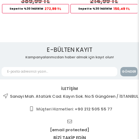
389,99 TL
214,99 TL
272,99 TL
150,49 TL
Sepette %30 İNDİRİM
Sepette %30 İNDİRİM
E-BÜLTEN KAYIT
Kampanyalarımızdan haber almak için kayıt olun!
GÖNDER
İLETİŞİM
Sanayi Mah. Atatürk Cad. Kayın Sok. No:5 Güngören / İSTANBUL
Müşteri Hizmetleri:
+90 212 505 55 77
[email protected]
BİZİ TAKİP EDİN