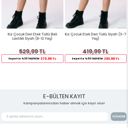
Kız Çocuk Deri Etek Tüllü Beli
Kız Çocuk Etek Deri Tüllü Siyah (3-7
Lastikli Siyah (8-12 Yaş)
Yaş)
529,99 TL
419,99 TL
370,99 TL
293,99 TL
Sepette %30 İNDİRİM
Sepette %30 İNDİRİM
E-BÜLTEN KAYIT
Kampanyalarımızdan haber almak için kayıt olun!
GÖNDER