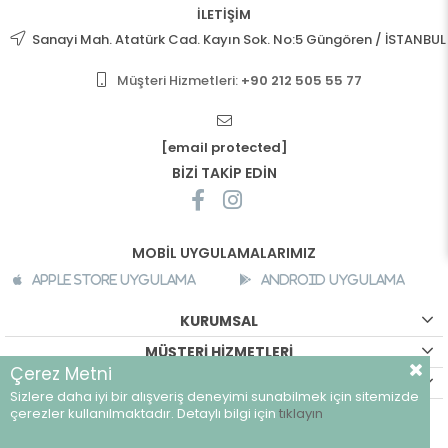
İLETİŞİM
Sanayi Mah. Atatürk Cad. Kayın Sok. No:5 Güngören / İSTANBUL
Müşteri Hizmetleri:
+90 212 505 55 77
[email protected]
BİZİ TAKİP EDİN
MOBİL UYGULAMALARIMIZ
Apple Store Uygulama
Android Uygulama
KURUMSAL
MÜŞTERİ HİZMETLERİ
Çerez Metni
ALIŞVERİŞ BİLGİLERİ
Sizlere daha iyi bir alışveriş deneyimi sunabilmek için sitemizde
©
breeze.com.tr - Tüm hakları saklıdır.
çerezler kullanılmaktadır. Detaylı bilgi için
tıklayın