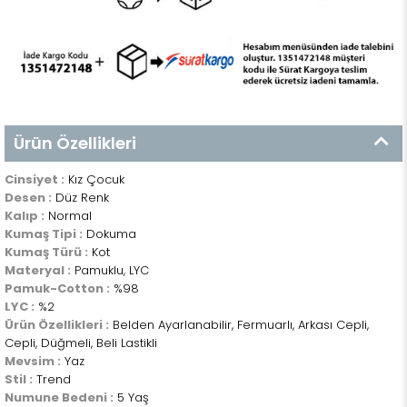
Ürün Özellikleri
Cinsiyet :
Kız Çocuk
Desen :
Düz Renk
Kalıp :
Normal
Kumaş Tipi :
Dokuma
Kumaş Türü :
Kot
Materyal :
Pamuklu, LYC
Pamuk-Cotton :
%98
LYC :
%2
Ürün Özellikleri :
Belden Ayarlanabilir, Fermuarlı, Arkası Cepli,
Cepli, Düğmeli, Beli Lastikli
Mevsim :
Yaz
Stil :
Trend
Numune Bedeni :
5 Yaş