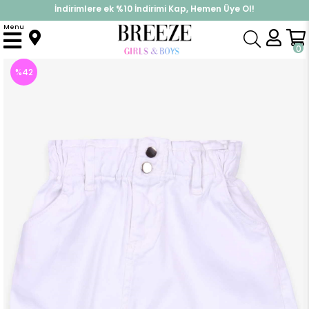
İndirimlere ek %10 İndirimi Kap, Hemen Üye Ol!
%30 Sepette Yaz İndirimi, Hemen Al!
Menu
Anasayfa
Kız Çocuk
Alt Giyim
Etek
Kız Çocuk Kot Etek Beli Lastikli Ekru (14 Yaş)
0
%
42
İndirim