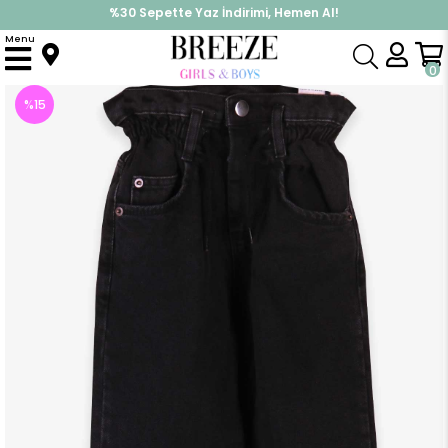
%30 Sepette Yaz İndirimi, Hemen Al!
İndirimlere ek %10 İndirimi Kap, Hemen Üye Ol!
Menu
Anasayfa
Kız Çocuk
Alt Giyim
Tayt
Kız Çocuk Kot Pantolon Beli Lastikli Bağcıklı Siyah (8 Yaş)
0
%
15
İndirim