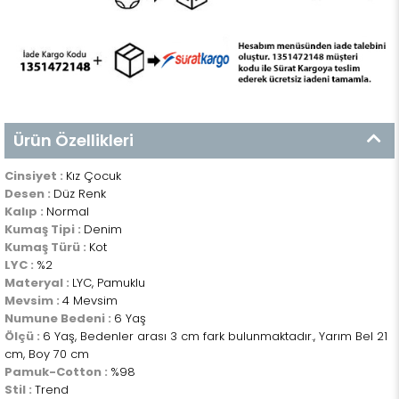
Ürün Özellikleri
Cinsiyet :
Kız Çocuk
Desen :
Düz Renk
Kalıp :
Normal
Kumaş Tipi :
Denim
Kumaş Türü :
Kot
LYC :
%2
Materyal :
LYC, Pamuklu
Mevsim :
4 Mevsim
Numune Bedeni :
6 Yaş
Ölçü :
6 Yaş, Bedenler arası 3 cm fark bulunmaktadır., Yarım Bel 21
cm, Boy 70 cm
Pamuk-Cotton :
%98
Stil :
Trend