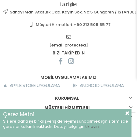
İLETİŞİM
Sanayi Mah. Atatürk Cad. Kayın Sok. No:5 Güngören / İSTANBUL
Müşteri Hizmetleri:
+90 212 505 55 77
[email protected]
BİZİ TAKİP EDİN
MOBİL UYGULAMALARIMIZ
Apple Store Uygulama
Android Uygulama
KURUMSAL
MÜŞTERİ HİZMETLERİ
Çerez Metni
ALIŞVERİŞ BİLGİLERİ
Sizlere daha iyi bir alışveriş deneyimi sunabilmek için sitemizde
©
breeze.com.tr - Tüm hakları saklıdır.
çerezler kullanılmaktadır. Detaylı bilgi için
tıklayın