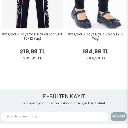
Kız Çocuk Tayt Yazı Baskılı Lacivert
Kız Çocuk Tayt Basic Siyah (2-3
(5-12 Yaş)
Yaş)
219,99 TL
184,99 TL
389,99 TL
344,99 TL
E-BÜLTEN KAYIT
Kampanyalarımızdan haber almak için kayıt olun!
GÖNDER