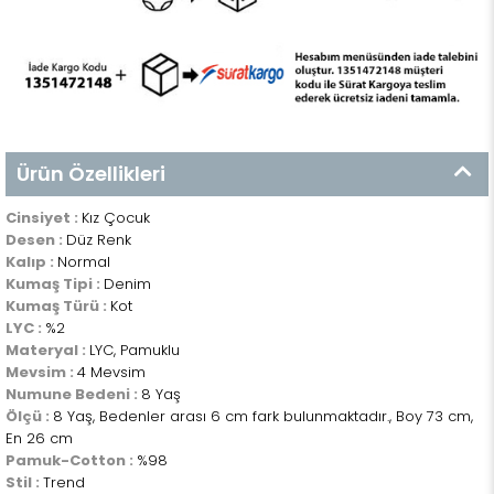
Ürün Özellikleri
Cinsiyet :
Kız Çocuk
Desen :
Düz Renk
Kalıp :
Normal
Kumaş Tipi :
Denim
Kumaş Türü :
Kot
LYC :
%2
Materyal :
LYC, Pamuklu
Mevsim :
4 Mevsim
Numune Bedeni :
8 Yaş
Ölçü :
8 Yaş, Bedenler arası 6 cm fark bulunmaktadır., Boy 73 cm,
En 26 cm
Pamuk-Cotton :
%98
Stil :
Trend