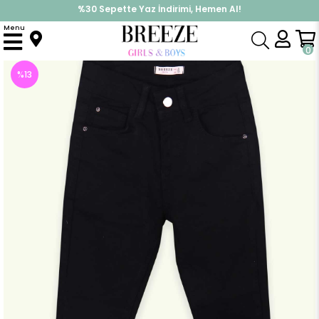
%30 Sepette Yaz İndirimi, Hemen Al!
İndirimlere ek %10 İndirimi Kap, Hemen Üye Ol!
Menu
Anasayfa
Kız Çocuk
Alt Giyim
Tayt
Kız Çocuk Kot Pantolon Cepli Fermuarlı Siyah (9 Yaş)
0
%
13
İndirim