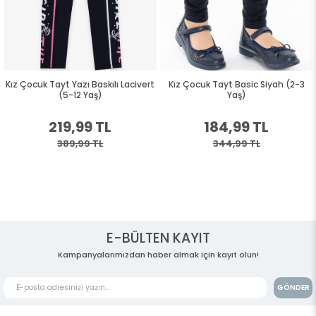
Kız Çocuk Tayt Yazı Baskılı Lacivert
Kız Çocuk Tayt Basic Siyah (2-3
(5-12 Yaş)
Yaş)
219,99 TL
184,99 TL
389,99 TL
344,99 TL
E-BÜLTEN KAYIT
Kampanyalarımızdan haber almak için kayıt olun!
GÖNDER