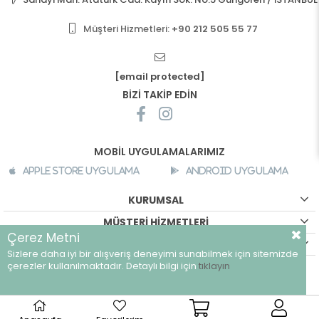
Müşteri Hizmetleri:
+90 212 505 55 77
[email protected]
BİZİ TAKİP EDİN
MOBİL UYGULAMALARIMIZ
Apple Store Uygulama
Android Uygulama
KURUMSAL
MÜŞTERİ HİZMETLERİ
Çerez Metni
ALIŞVERİŞ BİLGİLERİ
Sizlere daha iyi bir alışveriş deneyimi sunabilmek için sitemizde
©
breeze.com.tr - Tüm hakları saklıdır.
çerezler kullanılmaktadır. Detaylı bilgi için
tıklayın