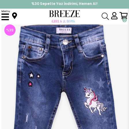
%30 Sepette Yaz İndirimi, Hemen Al!
İndirimlere ek %10 İndirimi Kap, Hemen Üye Ol!
Menu
Anasayfa
Kız Çocuk
Alt Giyim
Tayt
Kız Çocuk Kot Pantolon Nakışlı Unicorn Mavi (4 Yaş)
0
%
39
İndirim