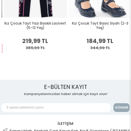
Kız Çocuk Tayt Yazı Baskılı Lacivert
Kız Çocuk Tayt Basic Siyah (2-3
(5-12 Yaş)
Yaş)
219,99 TL
184,99 TL
389,99 TL
344,99 TL
E-BÜLTEN KAYIT
Kampanyalarımızdan haber almak için kayıt olun!
GÖNDER
İLETİŞİM
Sanayi Mah. Atatürk Cad. Kayın Sok. No:5 Güngören / İSTANBUL