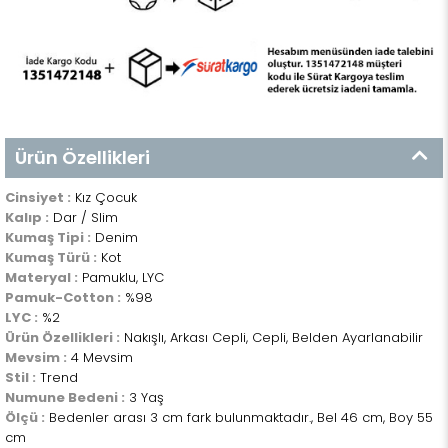
Ürün Özellikleri
Cinsiyet :
Kız Çocuk
Kalıp :
Dar / Slim
Kumaş Tipi :
Denim
Kumaş Türü :
Kot
Materyal :
Pamuklu, LYC
Pamuk-Cotton :
%98
LYC :
%2
Ürün Özellikleri :
Nakışlı, Arkası Cepli, Cepli, Belden Ayarlanabilir
Mevsim :
4 Mevsim
Stil :
Trend
Numune Bedeni :
3 Yaş
Ölçü :
Bedenler arası 3 cm fark bulunmaktadır., Bel 46 cm, Boy 55
cm