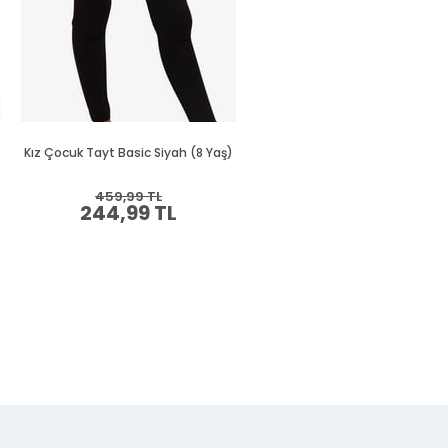
Kız Çocuk Tayt Basic Siyah (8 Yaş)
Kız Çocuk Tayt Basic Lila (12 Y
459,99 TL
439,99 TL
244,99 TL
234,99 TL