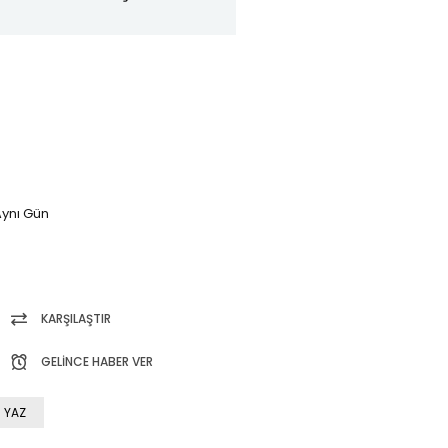
ynı Gün
KARŞILAŞTIR
GELINCE HABER VER
 YAZ