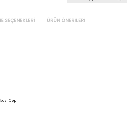
E SEÇENEKLERI
ÜRÜN ÖNERILERI
rkası Cepli