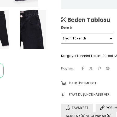
Beden Tablosu
Renk
Kargoya Tahmini Teslim Süresi
:
A
Paylaş:
İSTEK LISTEME EKLE
FIYAT DÜŞÜNCE HABER VER
TAVSIYE ET
YORUM
SORULAR (0) VE CEVAPLAR (0)