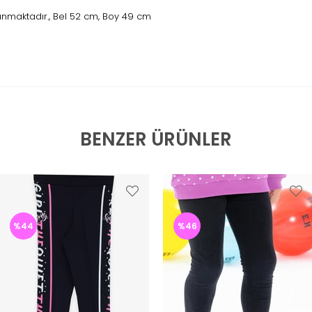
unmaktadır., Bel 52 cm, Boy 49 cm
BENZER ÜRÜNLER
%44
%46