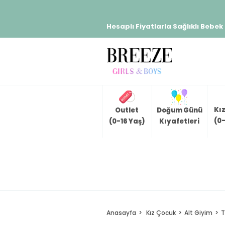
Hesaplı Fiyatlarla Sağlıklı Bebek
Kı
Outlet
Doğum Günü
(0-
(0-16 Yaş)
Kıyafetleri
Anasayfa
Kız Çocuk
Alt Giyim
T