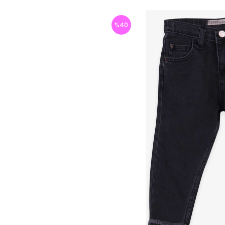
%
40
İndirim