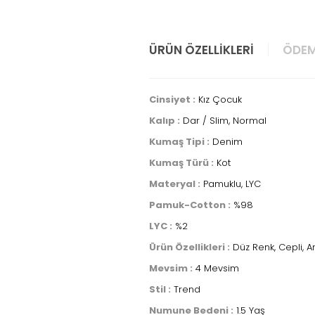
ÜRÜN ÖZELLIKLERI
ÖDEM
Cinsiyet :
Kız Çocuk
Kalıp :
Dar / Slim, Normal
Kumaş Tipi :
Denim
Kumaş Türü :
Kot
Materyal :
Pamuklu, LYC
Pamuk-Cotton :
%98
LYC :
%2
Ürün Özellikleri :
Düz Renk, Cepli, A
Mevsim :
4 Mevsim
Stil :
Trend
Numune Bedeni :
1.5 Yaş