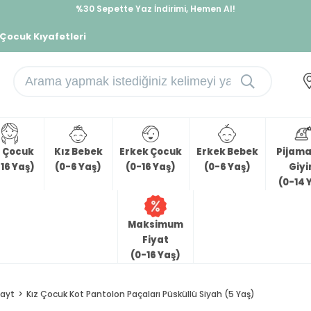
%30 Sepette Yaz İndirimi, Hemen Al!
İndirimlere ek %10 İndirimi Kap, Hemen Üye Ol!
 Çocuk Kıyafetleri
z Çocuk
Kız Bebek
Erkek Çocuk
Erkek Bebek
Pijama 
16 Yaş)
(0-6 Yaş)
(0-16 Yaş)
(0-6 Yaş)
Giy
(0-14 
Maksimum
Fiyat
(0-16 Yaş)
ayt
Kız Çocuk Kot Pantolon Paçaları Püsküllü Siyah (5 Yaş)