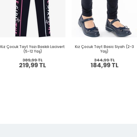
Kız Çocuk Tayt Yazı Baskılı Lacivert
Kız Çocuk Tayt Basic Siyah (2-3
(5-12 Yaş)
Yaş)
389,99 TL
344,99 TL
219,99 TL
184,99 TL