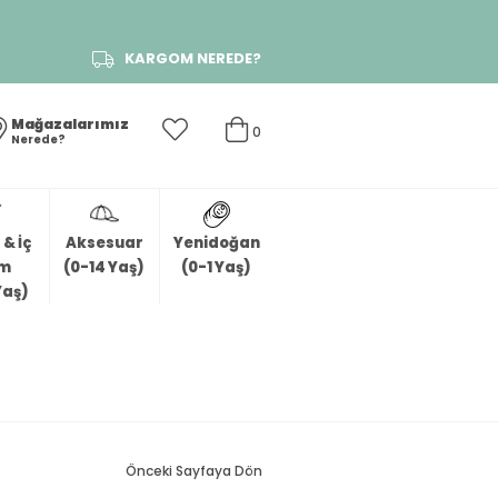
KARGOM NEREDE?
Mağazalarımız
0
Nerede?
& İç
Aksesuar
Yenidoğan
im
(0-14 Yaş)
(0-1 Yaş)
Yaş)
Önceki Sayfaya Dön