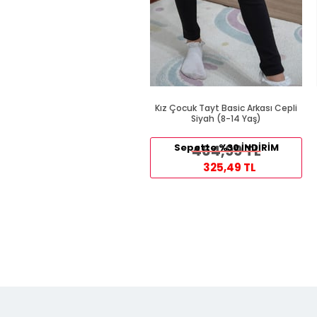
Kız Çocuk Tayt Basic Arkası Cepli
Siyah (8-14 Yaş)
Sepette %30 İNDİRİM
464,99 TL
325,49 TL