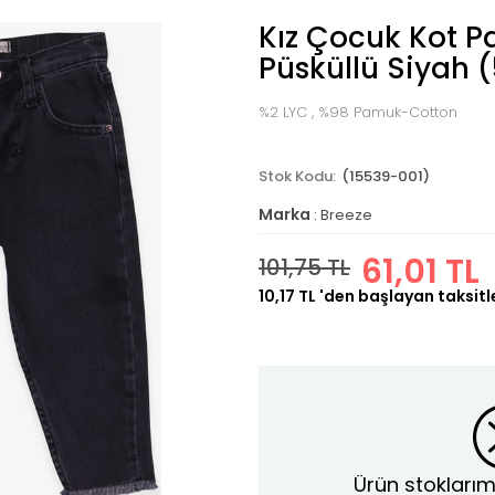
Kız Çocuk Kot P
Püsküllü Siyah 
%2 LYC , %98 Pamuk-Cotton
(15539-001)
Marka
:
Breeze
61,01 TL
101,75 TL
10,17 TL
'den başlayan taksitl
Ürün stoklarım