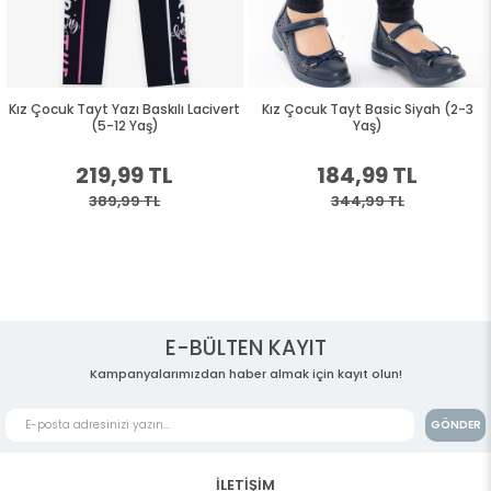
Kız Çocuk Tayt Yazı Baskılı Lacivert
Kız Çocuk Tayt Basic Siyah (2-3
(5-12 Yaş)
Yaş)
219,99 TL
184,99 TL
389,99 TL
344,99 TL
E-BÜLTEN KAYIT
Kampanyalarımızdan haber almak için kayıt olun!
GÖNDER
İLETİŞİM