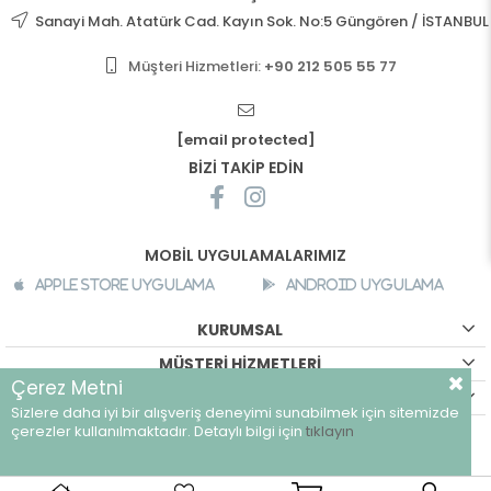
Sanayi Mah. Atatürk Cad. Kayın Sok. No:5 Güngören / İSTANBUL
Müşteri Hizmetleri:
+90 212 505 55 77
[email protected]
BİZİ TAKİP EDİN
MOBİL UYGULAMALARIMIZ
Apple Store Uygulama
Android Uygulama
KURUMSAL
MÜŞTERİ HİZMETLERİ
Çerez Metni
ALIŞVERİŞ BİLGİLERİ
Sizlere daha iyi bir alışveriş deneyimi sunabilmek için sitemizde
©
breeze.com.tr - Tüm hakları saklıdır.
çerezler kullanılmaktadır. Detaylı bilgi için
tıklayın