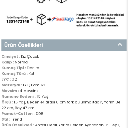
Ürün Özellikleri
Cinsiyet :
Kız Çocuk
Kalıp :
Normal
Kumaş Tipi :
Denim
Kumaş Türü :
Kot
LYC :
%2
Materyal :
LYC, Pamuklu
Mevsim :
4 Mevsim
Numune Bedeni :
1.5 Yaş
Ölçü :
1,5 Yaş, Bedenler arası 6 cm fark bulunmaktadır., Yarım Bel
22 cm, Boy 47 cm
Pamuk-Cotton :
%98
Stil :
Trend
Ürün Özellikleri :
Arkası Cepli, Yarım Belden Ayarlanabilir, Cepli,