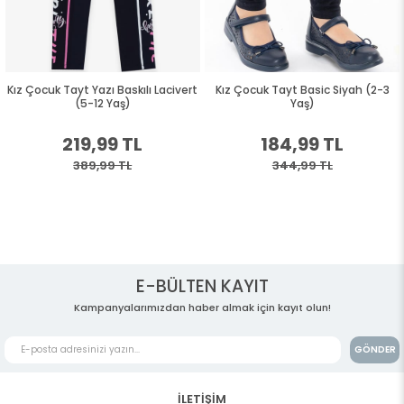
Kız Çocuk Tayt Yazı Baskılı Lacivert
Kız Çocuk Tayt Basic Siyah (2-3
(5-12 Yaş)
Yaş)
219,99 TL
184,99 TL
389,99 TL
344,99 TL
E-BÜLTEN KAYIT
Kampanyalarımızdan haber almak için kayıt olun!
GÖNDER
İLETİŞİM