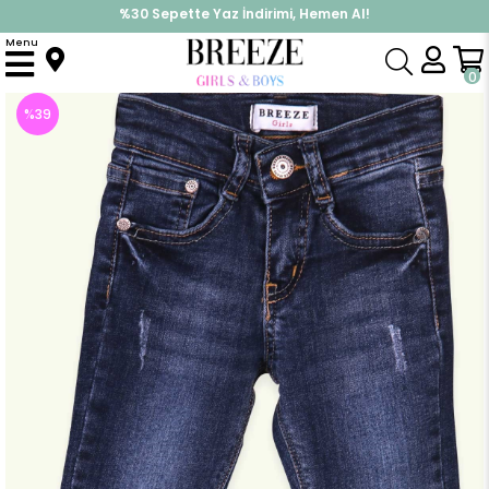
%30 Sepette Yaz İndirimi, Hemen Al!
İndirimlere ek %10 İndirimi Kap, Hemen Üye Ol!
Menu
Anasayfa
Kız Çocuk
Alt Giyim
Tayt
Kız Bebek Kot Pantolon Taşlanmış Koyu Mavi (1.5 Yaş)
0
%
39
İndirim