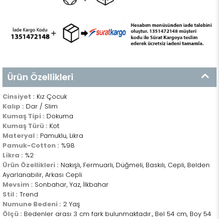
Ürün Özellikleri
Cinsiyet :
Kız Çocuk
Kalıp :
Dar / Slim
Kumaş Tipi :
Dokuma
Kumaş Türü :
Kot
Materyal :
Pamuklu, Likra
Pamuk-Cotton :
%98
Likra :
%2
Ürün Özellikleri :
Nakışlı, Fermuarlı, Düğmeli, Baskılı, Cepli, Belden
Ayarlanabilir, Arkası Cepli
Mevsim :
Sonbahar, Yaz, İlkbahar
Stil :
Trend
Numune Bedeni :
2 Yaş
Ölçü :
Bedenler arası 3 cm fark bulunmaktadır., Bel 54 cm, Boy 54