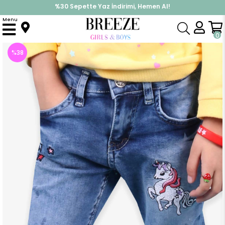
%30 Sepette Yaz İndirimi, Hemen Al!
İndirimlere ek %10 İndirimi Kap, Hemen Üye Ol!
Menu
Anasayfa
Kız Çocuk
Alt Giyim
Tayt
Kız Bebek Kot Pantolon Unicorn Mavi (2 Yaş)
0
%
38
İndirim