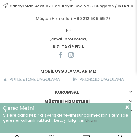
Sanayi Mah. Atatürk Cad. Kayın Sok. No:5 Güngören / İSTANBUL
Müşteri Hizmetleri:
+90 212 505 55 77
[email protected]
BİZİ TAKİP EDİN
MOBİL UYGULAMALARIMIZ
Apple Store Uygulama
Android Uygulama
KURUMSAL
MÜŞTERİ HİZMETLERİ
Çerez Metni
ALIŞVERİŞ BİLGİLERİ
Sizlere daha iyi bir alışveriş deneyimi sunabilmek için sitemizde
©
breeze.com.tr - Tüm hakları saklıdır.
çerezler kullanılmaktadır. Detaylı bilgi için
tıklayın