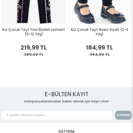
Kız Çocuk Tayt Yazı Baskılı Lacivert
Kız Çocuk Tayt Basic Siyah (2-3
(5-12 Yaş)
Yaş)
219,99 TL
184,99 TL
389,99 TL
344,99 TL
E-BÜLTEN KAYIT
Kampanyalarımızdan haber almak için kayıt olun!
GÖNDER
İLETİŞİM