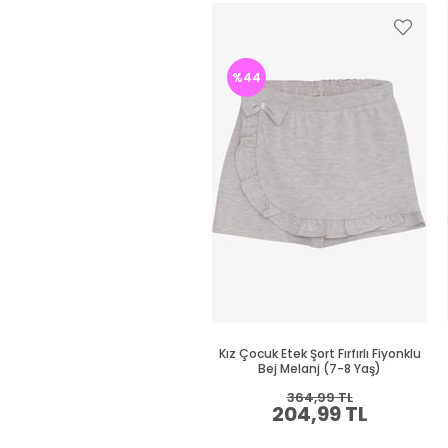
%44
Kız Çocuk Etek Şort Fırfırlı Fiyonklu
Bej Melanj (7-8 Yaş)
364,99 TL
204,99 TL