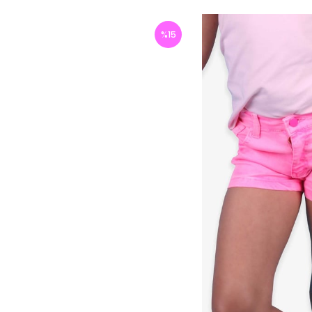
%
15
İndirim