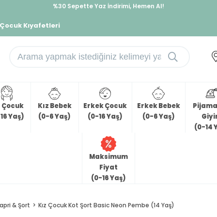
İndirimlere ek %10 İndirimi Kap, Hemen Üye Ol!
%30 Sepette Yaz İndirimi, Hemen Al!
 Çocuk Kıyafetleri
z Çocuk
Kız Bebek
Erkek Çocuk
Erkek Bebek
Pijama 
16 Yaş)
(0-6 Yaş)
(0-16 Yaş)
(0-6 Yaş)
Giy
(0-14 
Maksimum
Fiyat
(0-16 Yaş)
apri & Şort
Kız Çocuk Kot Şort Basic Neon Pembe (14 Yaş)