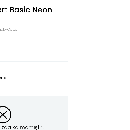
ort Basic Neon
amuk-Cotton
erle
ızda kalmamıştır.