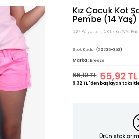
Kız Çocuk Kot Ş
Pembe (14 Yaş)
%27 Polyester , %3 Likra , %70 P
(20236-353)
Marka
:
Breeze
55,92 TL
66,10 TL
9,32 TL
'den başlayan taksitl
Ürün stoklarım