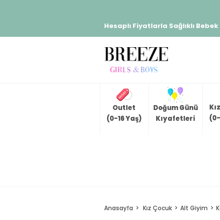
Hesaplı Fiyatlarla Sağlıklı Bebek
Kı
Outlet
Doğum Günü
(0-
(0-16 Yaş)
Kıyafetleri
Anasayfa
Kız Çocuk
Alt Giyim
K