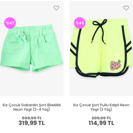
%47
%45
Kız Çocuk Gabardin Şort Bileklikli
Kız Çocuk Şort Pullu Kalpli Neon
Neon Yeşil (3-4 Yaş)
Yeşil (3 Yaş)
599,99 TL
209,99 TL
319,99 TL
114,99 TL