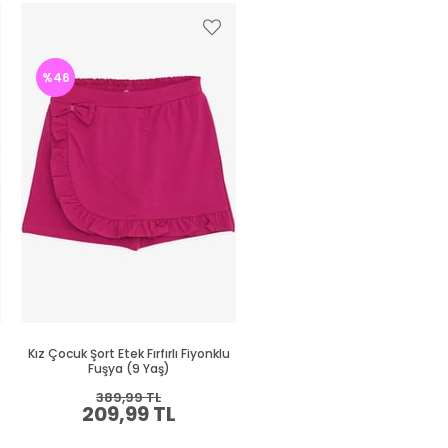
%46
Kız Çocuk Şort Etek Fırfırlı Fiyonklu
Fuşya (9 Yaş)
389,99 TL
209,99 TL