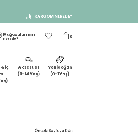
KARGOM NEREDE?
Mağazalarımız
0
Nerede?
& İç
Aksesuar
Yenidoğan
im
(0-14 Yaş)
(0-1 Yaş)
Yaş)
Önceki Sayfaya Dön