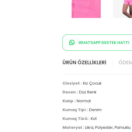
WHATSAPP DESTEK HATTI
ÜRÜN ÖZELLIKLERI
ÖDEM
Cinsiyet :
Kız Çocuk
Desen :
Düz Renk
Kalıp :
Normal
Kumaş Tipi :
Denim
Kumaş Türü :
Kot
Materyal :
Likra, Polyester, Pamuklu