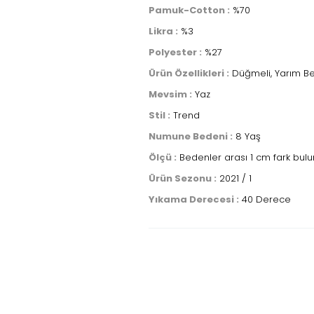
Pamuk-Cotton :
%70
Likra :
%3
Polyester :
%27
Ürün Özellikleri :
Düğmeli, Yarım Bel
Mevsim :
Yaz
Stil :
Trend
Numune Bedeni :
8 Yaş
Ölçü :
Bedenler arası 1 cm fark bulu
Ürün Sezonu :
2021 / 1
Yıkama Derecesi :
40 Derece