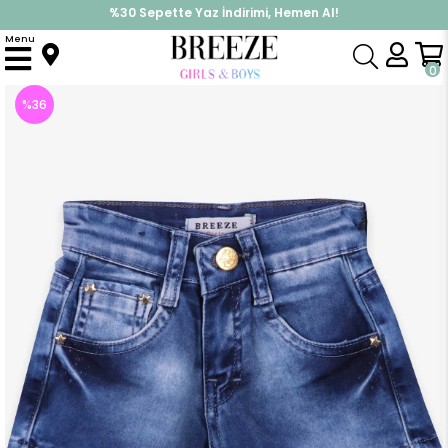
%30 Sepette Yaz İndirimi, Hemen Al!
İndirimlere ek %10 İndirimi Kap, Hemen Üye Ol!
Menu
Anasayfa
Kız Çocuk
Alt Giyim
Kapri & Şort
Kız Çocuk Kot Şort Eskitmeli Koyu Mavi (5 Yaş)
0
%
36
İndirim