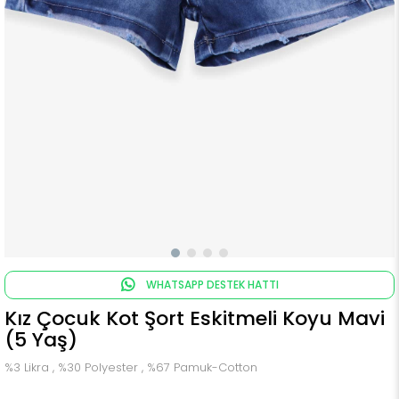
WHATSAPP DESTEK HATTI
Kız Çocuk Kot Şort Eskitmeli Koyu Mavi
(5 Yaş)
%3 Likra , %30 Polyester , %67 Pamuk-Cotton