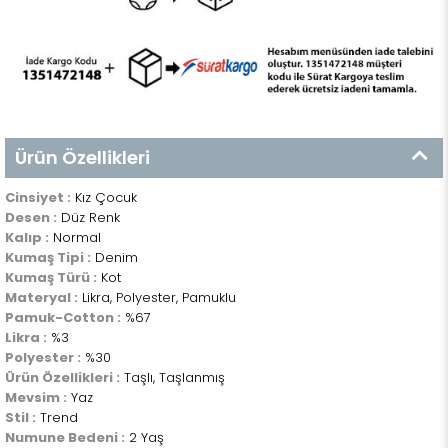
Ürün Özellikleri
Cinsiyet :
Kız Çocuk
Desen :
Düz Renk
Kalıp :
Normal
Kumaş Tipi :
Denim
Kumaş Türü :
Kot
Materyal :
Likra, Polyester, Pamuklu
Pamuk-Cotton :
%67
Likra :
%3
Polyester :
%30
Ürün Özellikleri :
Taşlı, Taşlanmış
Mevsim :
Yaz
Stil :
Trend
Numune Bedeni :
2 Yaş