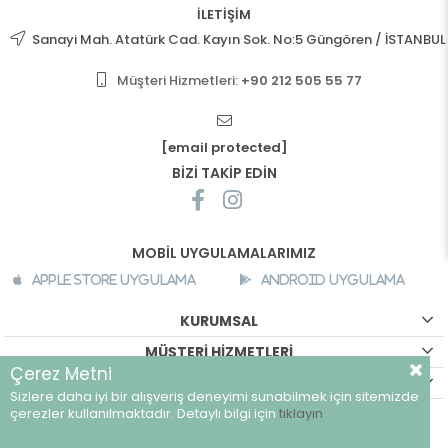
İLETİŞİM
Sanayi Mah. Atatürk Cad. Kayın Sok. No:5 Güngören / İSTANBUL
Müşteri Hizmetleri:
+90 212 505 55 77
[email protected]
BİZİ TAKİP EDİN
MOBİL UYGULAMALARIMIZ
Apple Store Uygulama
Android Uygulama
KURUMSAL
MÜŞTERİ HİZMETLERİ
Çerez Metni
ALIŞVERİŞ BİLGİLERİ
Sizlere daha iyi bir alışveriş deneyimi sunabilmek için sitemizde
©
breeze.com.tr - Tüm hakları saklıdır.
çerezler kullanılmaktadır. Detaylı bilgi için
tıklayın