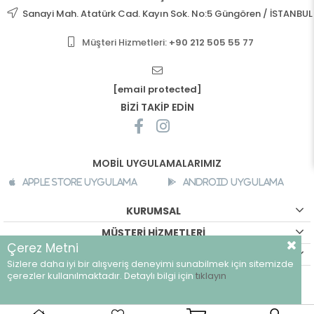
Sanayi Mah. Atatürk Cad. Kayın Sok. No:5 Güngören / İSTANBUL
Müşteri Hizmetleri:
+90 212 505 55 77
[email protected]
BİZİ TAKİP EDİN
MOBİL UYGULAMALARIMIZ
Apple Store Uygulama
Android Uygulama
KURUMSAL
MÜŞTERİ HİZMETLERİ
Çerez Metni
ALIŞVERİŞ BİLGİLERİ
Sizlere daha iyi bir alışveriş deneyimi sunabilmek için sitemizde
©
breeze.com.tr - Tüm hakları saklıdır.
çerezler kullanılmaktadır. Detaylı bilgi için
tıklayın