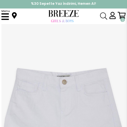
%30 Sepette Yaz İndirimi, Hemen Al!
İndirimlere ek %10 İndirimi Kap, Hemen Üye Ol!
Menu
Anasayfa
Kız Çocuk
Alt Giyim
Kapri & Şort
Kız Çocuk Kot Şort Paçası Püsküllü Cepli Düğmeli Beyaz (10-14 Yaş)
0