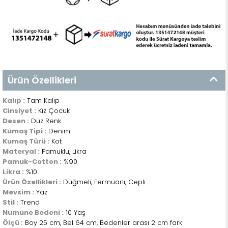
Ürün Özellikleri
Kalıp :
Tam Kalıp
Cinsiyet :
Kız Çocuk
Desen :
Düz Renk
Kumaş Tipi :
Denim
Kumaş Türü :
Kot
Materyal :
Pamuklu, Likra
Pamuk-Cotton :
%90
Likra :
%10
Ürün Özellikleri :
Düğmeli, Fermuarlı, Cepli
Mevsim :
Yaz
Stil :
Trend
Numune Bedeni :
10 Yaş
Ölçü :
Boy 25 cm, Bel 64 cm, Bedenler arası 2 cm fark