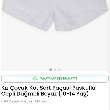
WHATSAPP DESTEK HATTI
Kız Çocuk Kot Şort Paçası Püsküllü
Cepli Düğmeli Beyaz (10-14 Yaş)
%90 Pamuk-Cotton , %10 Likra