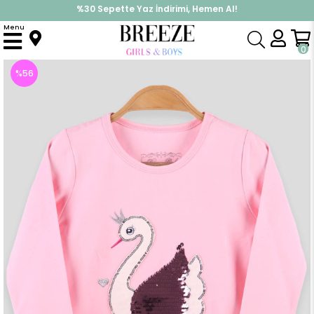
%30 Sepette Yaz İndirimi, Hemen Al!
İndirimlere ek %10 İndirimi Kap, Hemen Üye Ol!
Menu
Anasayfa
Kız Çocuk
Üst Giyim
Uzun Kollu Tişört
Kız Bebek Uzun Kollu Tişört Kuğulu Pullu Pembe (2 Yaş)
0
%
56
İndirim