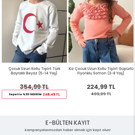
Çocuk Uzun Kollu Tişört Türk
Kız Çocuk Uzun Kollu Tişört Güpürlü
Bayraklı Beyaz (5-14 Yaş)
Fiyonklu Somon (3-8 Yaş)
354,99 TL
224,99 TL
409,99 TL
248,49 TL
Sepette %30 İNDİRİM
E-BÜLTEN KAYIT
Kampanyalarımızdan haber almak için kayıt olun!