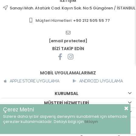
İLETİŞİM
Sanayi Mah. Atatürk Cad. Kayın Sok. No:5 Güngören / İSTANBUL
Müşteri Hizmetleri:
+90 212 505 55 77
[email protected]
BİZİ TAKİP EDİN
MOBİL UYGULAMALARIMIZ
Apple Store Uygulama
Android Uygulama
KURUMSAL
MÜŞTERİ HİZMETLERİ
Çerez Metni
ALIŞVERİŞ BİLGİLERİ
Sizlere daha iyi bir alışveriş deneyimi sunabilmek için sitemizde
©
breeze.com.tr - Tüm hakları saklıdır.
çerezler kullanılmaktadır. Detaylı bilgi için
tıklayın