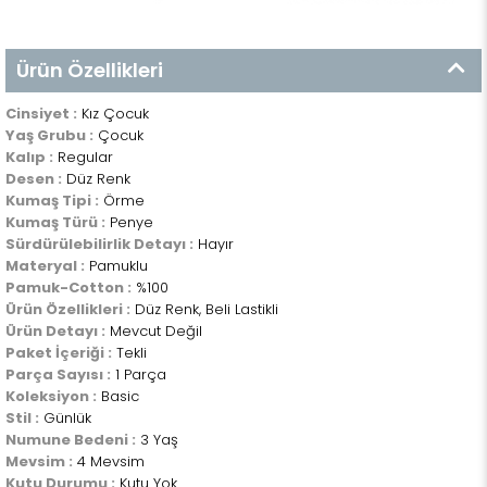
Ürün Özellikleri
Cinsiyet :
Kız Çocuk
Yaş Grubu :
Çocuk
Kalıp :
Regular
Desen :
Düz Renk
Kumaş Tipi :
Örme
Kumaş Türü :
Penye
Sürdürülebilirlik Detayı :
Hayır
Materyal :
Pamuklu
Pamuk-Cotton :
%100
Ürün Özellikleri :
Düz Renk, Beli Lastikli
Ürün Detayı :
Mevcut Değil
Paket İçeriği :
Tekli
Parça Sayısı :
1 Parça
Koleksiyon :
Basic
Stil :
Günlük
Numune Bedeni :
3 Yaş
Mevsim :
4 Mevsim
Kutu Durumu :
Kutu Yok