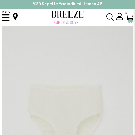
%30 Sepette Yaz İndirimi, Hemen Al!
İndirimlere ek %10 İndirimi Kap, Hemen Üye Ol!
Menu
Anasayfa
Pijama & İç Giyim
KIZ
İç Giyim
Kız Çocuk Külot Düz Renk Krem (3-13 Yaş)
0