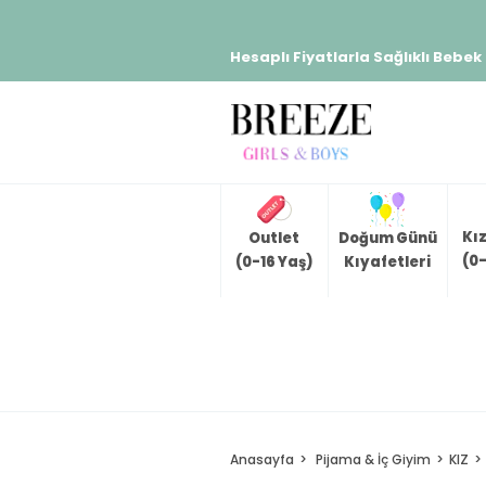
Hesaplı Fiyatlarla Sağlıklı Bebek
Kı
Outlet
Doğum Günü
(0-
(0-16 Yaş)
Kıyafetleri
Anasayfa
Pijama & İç Giyim
KIZ