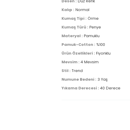
Desen :
Düz Renk
Kalıp :
Normal
Kumaş Tipi :
Örme
Kumaş Türü :
Penye
Materyal :
Pamuklu
Pamuk-Cotton :
%100
Ürün Özellikleri :
Fiyonklu
Mevsim :
4 Mevsim
Stil :
Trend
Numune Bedeni :
3 Yaş
Yıkama Derecesi :
40 Derece