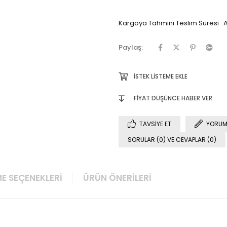
Kargoya Tahmini Teslim Süresi
:
A
Paylaş:
İSTEK LISTEME EKLE
FIYAT DÜŞÜNCE HABER VER
TAVSIYE ET
YORUM
SORULAR (0) VE CEVAPLAR (0)
E SEÇENEKLERI
ÜRÜN ÖNERILERI