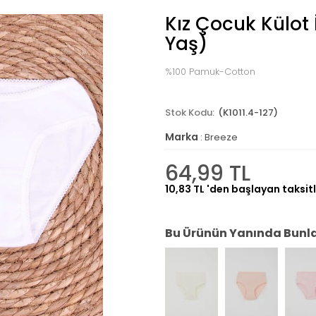
Kız Çocuk Külot 
Yaş)
%100 Pamuk-Cotton
(K1011.4-127)
Marka
:
Breeze
64,99 TL
10,83 TL
'den başlayan taksitl
Bu Ürünün Yanında Bunlar