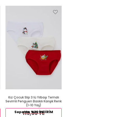
%39
Kız Çocuk Slip 3 lü Yılbaşı Temalı
Kalın Askılı Atlet Beyaz (1 Yaş
Sevimli Penguen Baskılı Karışık Renk
(1-10 Yaş)
89,99 TL
Sepette %30 İNDİRİM
119,99 TL
54,99 TL