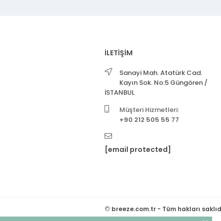
İLETİŞİM
Sanayi Mah. Atatürk Cad.
Kayın Sok. No:5 Güngören /
İSTANBUL
Müşteri Hizmetleri:
+90 212 505 55 77
[email protected]
©
breeze.com.tr - Tüm hakları saklıd