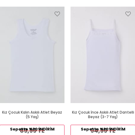
Kız Çocuk Kalın Askılı Atlet Beyaz
Kız Çocuk İnce Askılı Atlet Dantelli
(5 Yaş)
Beyaz (3-7 Yaş)
Sepette %30 İNDİRİM
89,99 TL
Sepette %30 İNDİRİM
94,99 TL