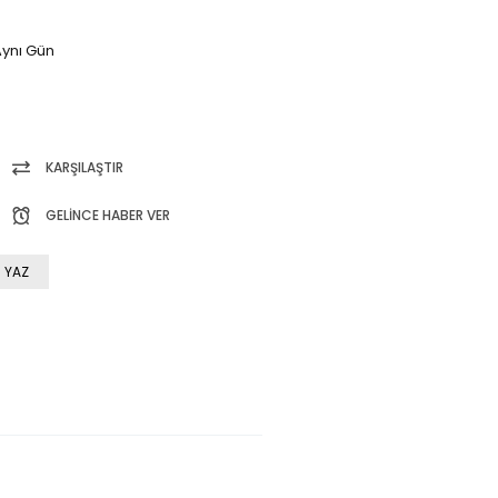
ynı Gün
KARŞILAŞTIR
GELINCE HABER VER
 YAZ