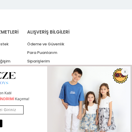
ZMETLERİ
ALIŞVERİŞ BİLGİLERİ
stek
Ödeme ve Güvenlik
Para Puanlarım
eğişim
Siparişlerim
lerim
Kargo Takip
İade Taleplerim