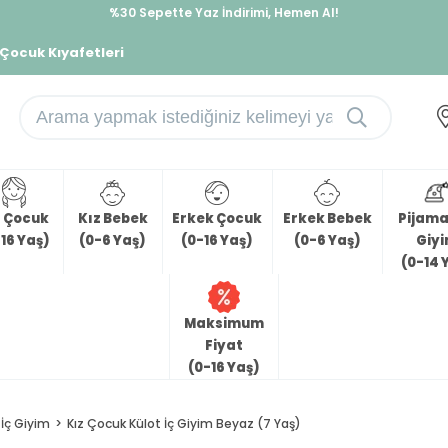
%30 Sepette Yaz İndirimi, Hemen Al!
İndirimlere ek %10 İndirimi Kap, Hemen Üye Ol!
 Çocuk Kıyafetleri
z Çocuk
Kız Bebek
Erkek Çocuk
Erkek Bebek
Pijama 
16 Yaş)
(0-6 Yaş)
(0-16 Yaş)
(0-6 Yaş)
Giy
(0-14 
Maksimum
Fiyat
(0-16 Yaş)
İç Giyim
Kız Çocuk Külot İç Giyim Beyaz (7 Yaş)