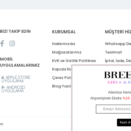
BİZİ TAKİP EDİN
KURUMSAL
MÜŞTERİ Hİ
Hakkımızda
Whatsapp De
Mağazalarımız
Teslimat
MOBİL
KVK ve Gizlilik Politikası
İptal, İade, D
UYGULAMALARIMIZ
Kapıda Nakit Ödeme
Destek Talep
Çerez Politikası
Apple Store
Uygulama
Blog Yazıları
Android
Uygulama
ır.