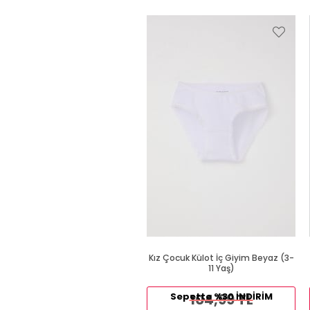
Kız Çocuk Külot İç Giyim Beyaz (3-
11 Yaş)
Sepette %30 İNDİRİM
104,99 TL