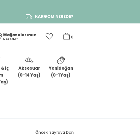
KARGOM NEREDE?
Mağazalarımız
0
Nerede?
& İç
Aksesuar
Yenidoğan
im
(0-14 Yaş)
(0-1 Yaş)
Yaş)
Önceki Sayfaya Dön