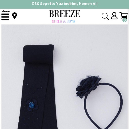
%30 Sepette Yaz İndirimi, Hemen Al!
İndirimlere ek %10 İndirimi Kap, Hemen Üye Ol!
Menu
Anasayfa
Aksesuar
Çorap
Kız Çocuk Külotlu Çorap Çiçek Aksesuarlı Taçlı Set Lacivert (7-8 Yaş)
0