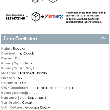
Ürün Özellikleri
Kalıp :
Regular
Cinsiyet :
Kız Çocuk
Desen :
Düz
Kumaş Tipi :
Örme
Kumaş Türü :
Penye
Materyal :
Poliamid, Elastan
Elastan :
%5
Poliamid :
%95
Ürün Özellikleri :
Beli Lastikli, Aksesuarlı, Taşlı
Kumaş Kalınlığı :
İnce
Kapama Şekli :
Kapamasız
Yaş Grubu :
Çocuk
Ürün Detayı :
Aksesuar Detay