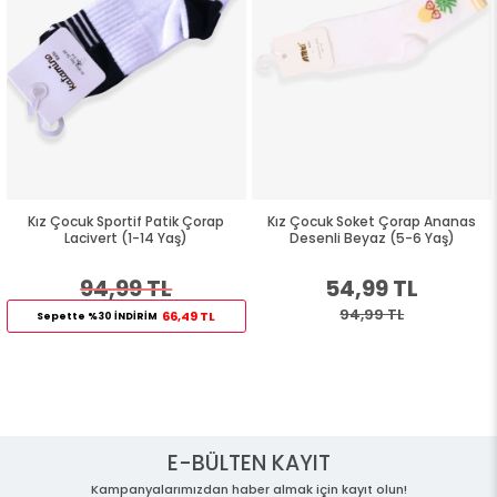
Kız Çocuk Sportif Patik Çorap
Kız Çocuk Soket Çorap Ananas
Lacivert (1-14 Yaş)
Desenli Beyaz (5-6 Yaş)
94,99 TL
54,99 TL
94,99 TL
66,49 TL
Sepette %30 İNDİRİM
E-BÜLTEN KAYIT
Kampanyalarımızdan haber almak için kayıt olun!