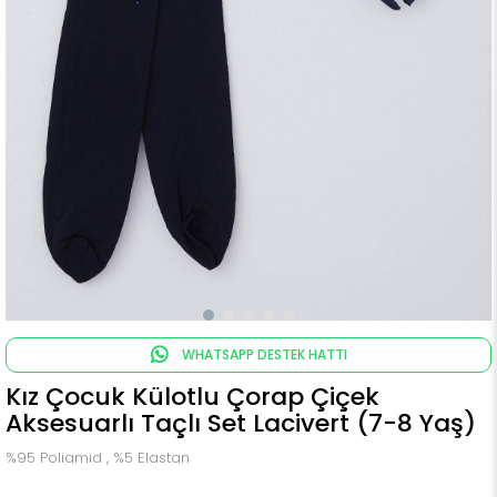
WHATSAPP DESTEK HATTI
Kız Çocuk Külotlu Çorap Çiçek
Aksesuarlı Taçlı Set Lacivert (7-8 Yaş)
%95 Poliamid , %5 Elastan