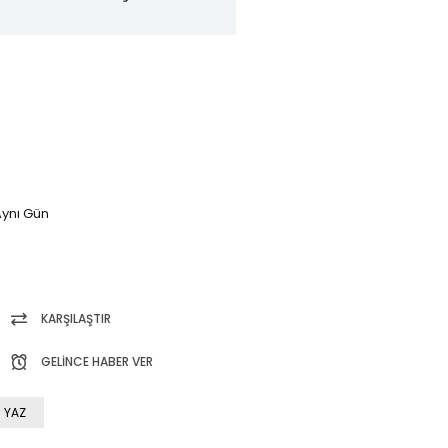
ynı Gün
KARŞILAŞTIR
GELINCE HABER VER
 YAZ