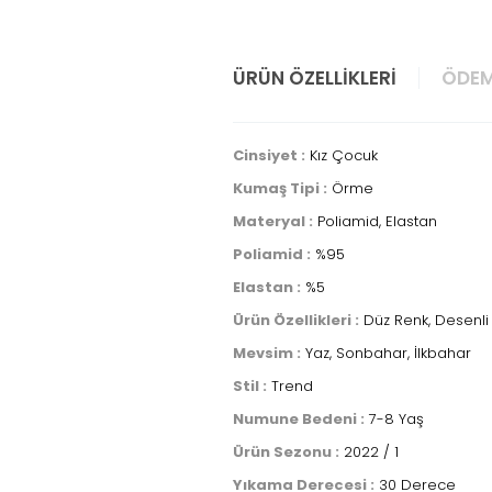
ÜRÜN ÖZELLIKLERI
ÖDEM
Cinsiyet :
Kız Çocuk
Kumaş Tipi :
Örme
Materyal :
Poliamid, Elastan
Poliamid :
%95
Elastan :
%5
Ürün Özellikleri :
Düz Renk, Desenli
Mevsim :
Yaz, Sonbahar, İlkbahar
Stil :
Trend
Numune Bedeni :
7-8 Yaş
Ürün Sezonu :
2022 / 1
Yıkama Derecesi :
30 Derece