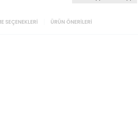
E SEÇENEKLERI
ÜRÜN ÖNERILERI