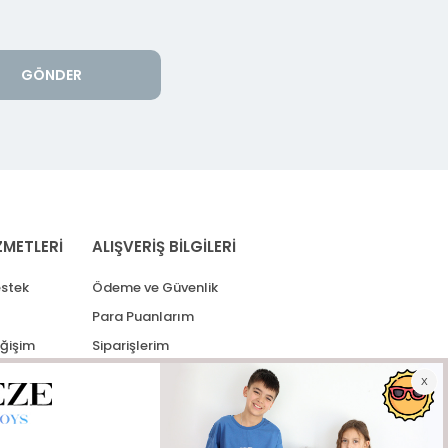
GÖNDER
ZMETLERİ
ALIŞVERİŞ BİLGİLERİ
stek
Ödeme ve Güvenlik
Para Puanlarım
eğişim
Siparişlerim
lerim
Kargo Takip
İade Taleplerim