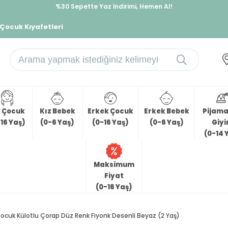
%30 Sepette Yaz İndirimi, Hemen Al!
İndirimlere ek %10 İndirimi Kap, Hemen Üye Ol!
 Çocuk Kıyafetleri
z Çocuk
Kız Bebek
Erkek Çocuk
Erkek Bebek
Pijama 
16 Yaş)
(0-6 Yaş)
(0-16 Yaş)
(0-6 Yaş)
Giy
(0-14 
Maksimum
Fiyat
(0-16 Yaş)
Çocuk Külotlu Çorap Düz Renk Fiyonk Desenli Beyaz (2 Yaş)