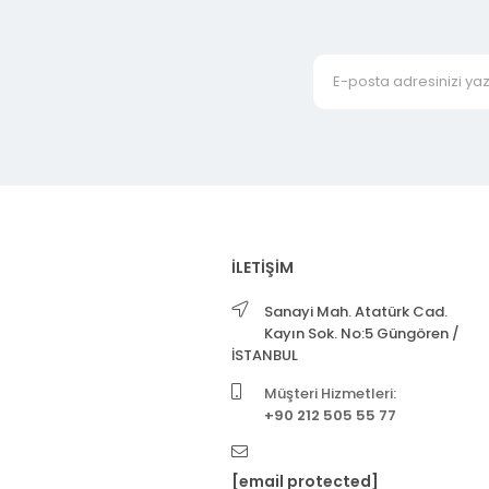
İLETİŞİM
Sanayi Mah. Atatürk Cad.
Kayın Sok. No:5 Güngören /
İSTANBUL
Müşteri Hizmetleri:
+90 212 505 55 77
[email protected]