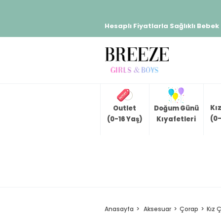
Hesaplı Fiyatlarla Sağlıklı Bebek
Kı
Outlet
Doğum Günü
(0-
(0-16 Yaş)
Kıyafetleri
Anasayfa
Aksesuar
Çorap
Kız 