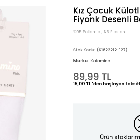
Kız Çocuk Külot
Fiyonk Desenli B
%95 Poliamid , %5 Elastan
(K1622212-127)
Marka
:
Katamino
89,99 TL
15,00 TL
'den başlayan taksitl
Ürün stoklarım