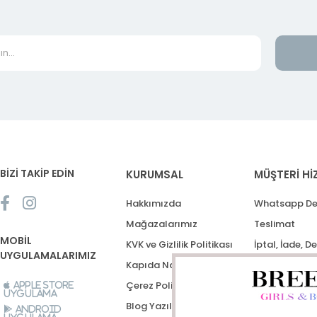
BİZİ TAKİP EDİN
KURUMSAL
MÜŞTERİ Hİ
Hakkımızda
Whatsapp De
Mağazalarımız
Teslimat
MOBİL
KVK ve Gizlilik Politikası
İptal, İade, D
UYGULAMALARIMIZ
Kapıda Nakit Ödeme
Destek Talep
Çerez Politikası
Apple Store
Uygulama
Blog Yazıları
Android