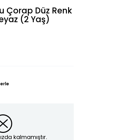
lu Çorap Düz Renk
eyaz (2 Yaş)
erle
ızda kalmamıştır.