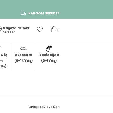
KARGOM NEREDE?
Mağazalarımız
0
Nerede?
& İç
Aksesuar
Yenidoğan
im
(0-14 Yaş)
(0-1 Yaş)
Yaş)
Önceki Sayfaya Dön