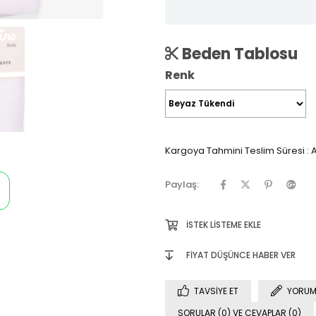
Beden Tablosu
Renk
Kargoya Tahmini Teslim Süresi
:
A
Paylaş:
İSTEK LISTEME EKLE
FIYAT DÜŞÜNCE HABER VER
TAVSIYE ET
YORUM
SORULAR (0) VE CEVAPLAR (0)