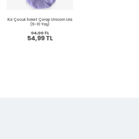
Kız Çocuk Soket Çorap Unicorn Lila
Kız Çocuk Sportif Patik Çorap L
(9-10 Yaş)
(1-12 Yaş)
94,99 TL
54,99 TL
Sepette %30 İNDİRİM
94,99 TL
66,49 TL